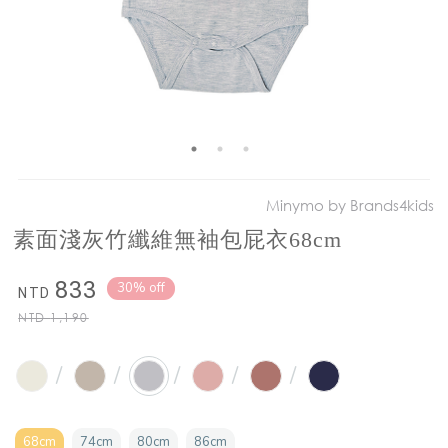
Minymo by Brands4kids
素面淺灰竹纖維無袖包屁衣68cm
833
30% off
NTD
NTD
1,190
/
/
/
/
/
68cm
74cm
80cm
86cm