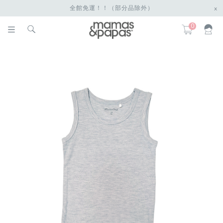
全館免運！！（部分品除外）
x
0