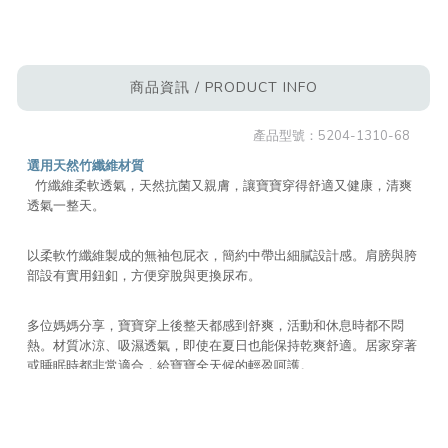
商品資訊 / PRODUCT INFO
產品型號：
5204-1310-68
選用天然竹纖維材質
竹纖維柔軟透氣，天然抗菌又親膚，讓寶寶穿得舒適又健康，清爽
透氣一整天。
以柔軟竹纖維製成的無袖包屁衣，簡約中帶出細膩設計感。肩膀與胯
部設有實用鈕釦，方便穿脫與更換尿布。
多位媽媽分享，寶寶穿上後整天都感到舒爽，活動和休息時都不悶
熱。材質冰涼、吸濕透氣，即使在夏日也能保持乾爽舒適。居家穿著
或睡眠時都非常適合，給寶寶全天候的輕盈呵護。
材質：93% 嫘縈（再生竹纖維）、7% 彈性纖維
產地：越南