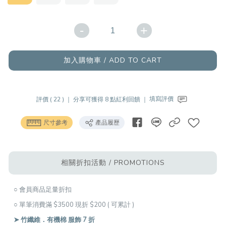
-
+
加入購物車 / ADD TO CART
評價 ( 22 ) ｜
分享可獲得 8 點紅利回饋 ｜
填寫評價
尺寸參考
產品履歷
相關折扣活動 / PROMOTIONS
○ 會員商品足量折扣
○ 單筆消費滿 $3500 現折 $200 ( 可累計 )
➤ 竹纖維．有機棉 服飾 7 折