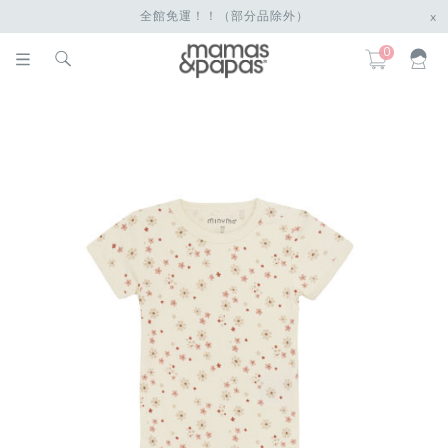
全館免運！！（部分品除外）
x
0