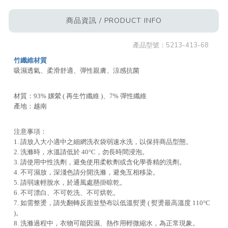
商品資訊 / PRODUCT INFO
產品型號：
5213-413-68
竹纖維材質
吸濕透氣、柔滑舒適、彈性親膚、涼感抗菌
材質：93% 嫘縈 ( 再生竹纖維 )、7% 彈性纖維
產地：越南
注意事項：
1. 請放入大小適中之細網洗衣袋弱速水洗，以保持商品型態。
2. 洗滌時，水溫請低於 40°C，勿長時間浸泡。
3. 請使用中性洗劑，避免使用柔軟劑或含化學香精的洗劑。
4. 不可濕放，深淺色請分開洗滌，避免互相移染。
5. 請弱速輕脫水，於通風處懸掛晾乾。
6. 不可漂白、不可乾洗、不可烘乾。
7. 如需整燙，請先翻轉反面並墊布以低溫熨燙 ( 熨燙最高溫度 110°C
)。
8. 洗滌過程中，衣物可能因濕、熱作用輕微縮水，為正常現象。