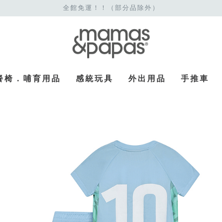
全館免運！！（部分品除外）
餐椅．哺育用品
感統玩具
外出用品
手推車