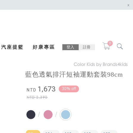
x
0
汽座提籃
好康專區
登入
註冊
Color Kids by Brands4kids
藍色透氣排汗短袖運動套裝98cm
1,673
30% off
NTD
NTD
2,390
/
/