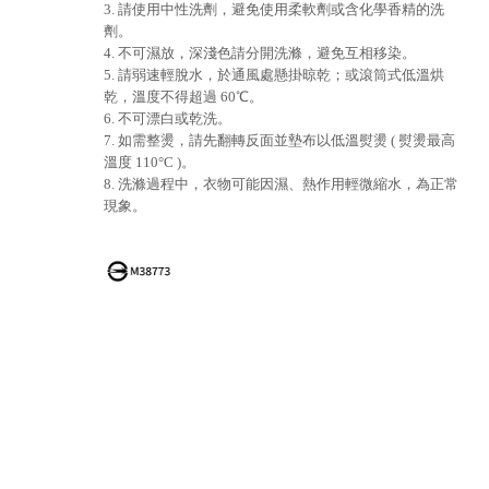
3. 請使用中性洗劑，避免使用柔軟劑或含化學香精的洗
劑。
4. 不可濕放，深淺色請分開洗滌，避免互相移染。
5. 請弱速輕脫水，於通風處懸掛晾乾；或滾筒式低溫烘
乾，溫度不得超過 60℃。
6. 不可漂白或乾洗。
7. 如需整燙，請先翻轉反面並墊布以低溫熨燙 ( 熨燙最高
溫度 110°C )。
8. 洗滌過程中，衣物可能因濕、熱作用輕微縮水，為正常
現象。