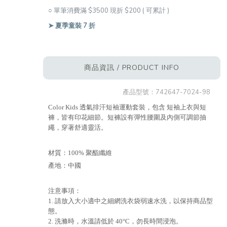
○ 單筆消費滿 $3500 現折 $200 ( 可累計 )
➤ 夏季童裝 7 折
商品資訊 / PRODUCT INFO
產品型號：
742647-7024-98
Color Kids 透氣排汗短袖運動套裝，包含 短袖上衣與短
褲，皆有印花細節。短褲設有彈性腰圍及內側可調節抽
繩，穿著舒適靈活。
材質：100% 聚酯纖維
產地：中國
注意事項：
1. 請放入大小適中之細網洗衣袋弱速水洗，以保持商品型
態。
2. 洗滌時，水溫請低於 40°C，勿長時間浸泡。