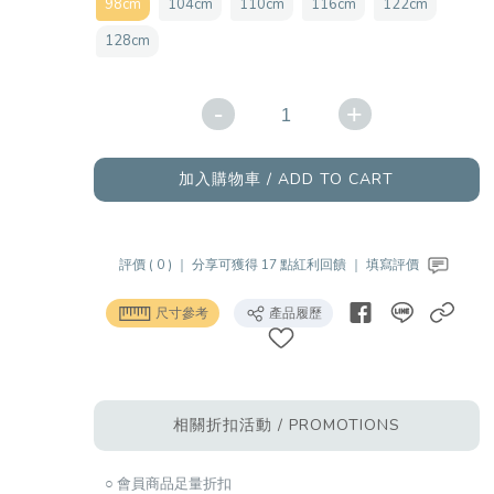
98cm
104cm
110cm
116cm
122cm
128cm
-
+
加入購物車 / ADD TO CART
評價 ( 0 ) ｜
分享可獲得 17 點紅利回饋 ｜
填寫評價
尺寸參考
產品履歷
相關折扣活動 / PROMOTIONS
○ 會員商品足量折扣