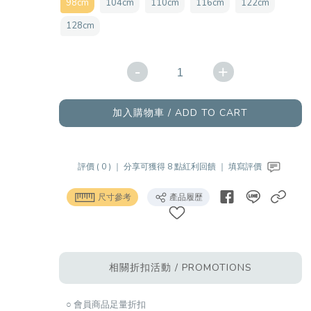
98cm
104cm
110cm
116cm
122cm
128cm
-
+
加入購物車 / ADD TO CART
評價 ( 0 ) ｜
分享可獲得 8 點紅利回饋 ｜
填寫評價
尺寸參考
產品履歷
相關折扣活動 / PROMOTIONS
○ 會員商品足量折扣