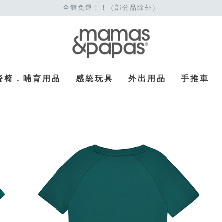
全館免運！！（部分品除外）
餐椅．哺育用品
感統玩具
外出用品
手推車