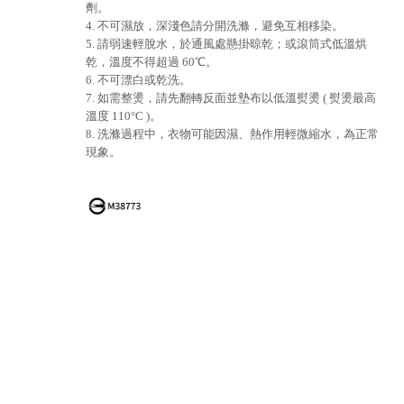
劑。
4. 不可濕放，深淺色請分開洗滌，避免互相移染。
5. 請弱速輕脫水，於通風處懸掛晾乾；或滾筒式低溫烘
乾，溫度不得超過 60℃。
6. 不可漂白或乾洗。
7. 如需整燙，請先翻轉反面並墊布以低溫熨燙 ( 熨燙最高
溫度 110°C )。
8. 洗滌過程中，衣物可能因濕、熱作用輕微縮水，為正常
現象。