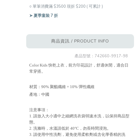
○ 單筆消費滿 $3500 現折 $200 ( 可累計 )
➤ 夏季童裝 7 折
商品資訊 / PRODUCT INFO
產品型號：
742660-9917-98
Color Kids 快乾上衣，前方印花設計，舒適休閒，適合日
常穿搭。
材質：90% 聚酯纖維 + 10% 彈性纖維
產地：中國
注意事項：
1. 請放入大小適中之細網洗衣袋弱速水洗，以保持商品型
態。
2. 洗滌時，水溫請低於 40°C，勿長時間浸泡。
3. 請使用中性洗劑，避免使用柔軟劑或含化學香精的洗