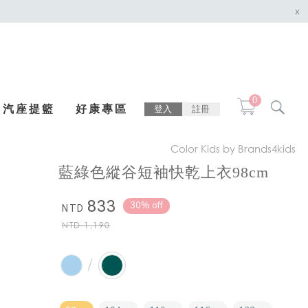
x
0
汽座提籃
好康專區
登入
註冊
Color Kids by Brands4kids
藍綠色縱谷短袖快乾上衣98cm
833
30% off
NTD
NTD
1,190
/