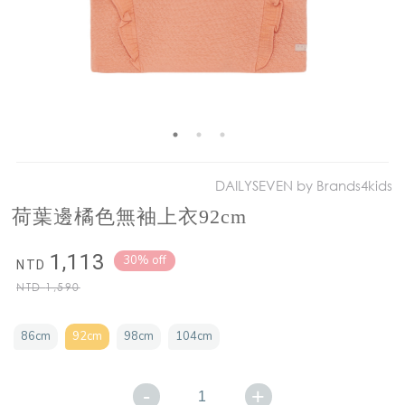
DAILYSEVEN by Brands4kids
荷葉邊橘色無袖上衣92cm
1,113
30% off
NTD
NTD
1,590
86cm
92cm
98cm
104cm
-
+