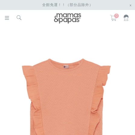
全館免運！！（部分品除外）
x
0