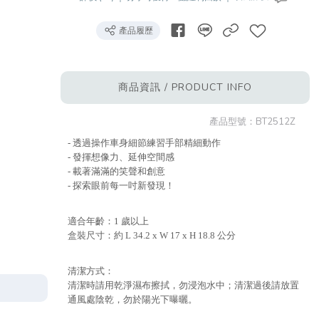
產品履歷
商品資訊 / PRODUCT INFO
產品型號：
BT2512Z
- 透過操作車身細節練習手部精細動作
- 發揮想像力、延伸空間感
- 載著滿滿的笑聲和創意
- 探索眼前每一吋新發現！
適合年齡：1 歲以上
盒裝尺寸：約 L 34.2 x W 17 x H 18.8 公分
清潔方式：
清潔時請用乾淨濕布擦拭，勿浸泡水中；清潔過後請放置
通風處陰乾，勿於陽光下曝曬。