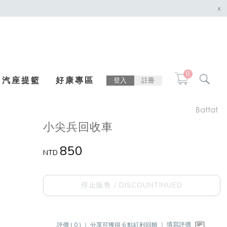
x
0
汽座提籃
好康專區
登入
註冊
Battat
小尖兵回收車
850
NTD
停止販售 / DISCOUNTINUED
評價 ( 0 ) ｜
分享可獲得 6 點紅利回饋 ｜
填寫評價