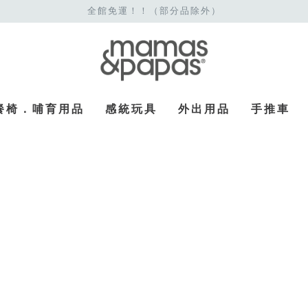
全館免運！！（部分品除外）
餐椅．哺育用品
感統玩具
外出用品
手推車