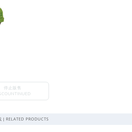
停止販售
SCOUNTINUED
RELATED PRODUCTS
 |