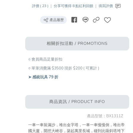
評價 ( 23 ) ｜
分享可獲得 8 點紅利回饋 ｜
填寫評價
產品履歷
相關折扣活動 / PROMOTIONS
○ 會員商品足量折扣
○ 單筆消費滿 $3500 現折 $200 ( 可累計 )
➤ 感統玩具 79 折
商品資訊 / PRODUCT INFO
產品型號：
BX1311Z
一車一車裝滿沙，堆出金字塔，一車一車慢慢倒，堆出帝
國大廈，開挖大峽谷，築起萬里長城，碰到比薩斜塔垮下