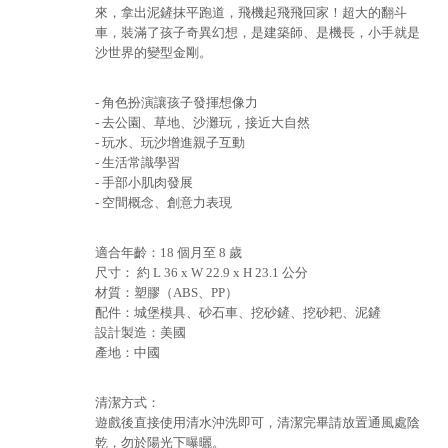
來，拿出泥鏟抹平跑道，飛機起飛飛回家！超大的翻斗
車，裝滿了孩子奇異幻想，是建築師、是機長，小手就是
沙世界的變型金剛。
- 角色扮演讓孩子發揮想像力
- 去公園、草地、沙灘玩，接近大自然
- 玩水、玩沙增進親子互動
- 生活常識學習
- 手部小肌肉發展
- 空間概念、創意力表現
適合年齡：18 個月至 8 歲
尺寸： 約 L 36 x W 22.9 x H 23.1 公分
材質：塑膠（ABS、PP）
配件：城堡模具、砂石車、挖砂鏟、挖砂耙、泥鏟
設計製造：美國
產地：中國
清潔方式：
遊戲後直接使用清水沖洗即可，清潔完畢請放置通風處陰
乾，勿於陽光下曝曬。