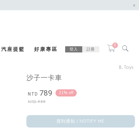
x
0
汽座提籃
好康專區
登入
註冊
B. Toys
沙子一卡車
789
21% off
NTD
NTD
999
貨到通知 / NOTIFY ME