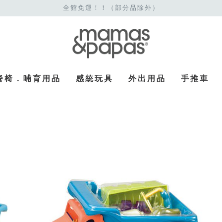
全館免運！！（部分品除外）
餐椅．哺育用品
感統玩具
外出用品
手推車