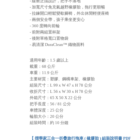
- 緩衝止擋設計，把手不落地
- 加寬尺寸免充氣越野橡膠胎，拖行更順暢
- 拉鍊開口輕鬆變歇腳椅，外出休閒輕便座椅
- 兩側安全帶，孩子乘坐更安心
- 360 度轉向前輪
- 前附兩組置杯架
- 後附單格寬口置物袋
- 易清潔 DuraClean™ 織物面料
適用年齡：1.5 歲以上
載重：68 公斤
車重：11.9 公斤
主要材質：塑膠、鋼構車架、橡膠胎
組裝尺寸：L 99 x W 47 x H 78 公分
收折尺寸：L 56 x W 30 x H 78 公分
外箱尺寸：65 X 50 X 22 公分
把手長度：56 / 81 公分
車體深度：25 公分
輪胎大小：20 公分
組裝時間：約 10 分鐘
【 摺學家三合一折疊旅行拖車 ( 橡膠胎 ) 組裝說明書 PDF