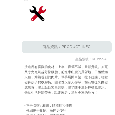
商品資訊 / PRODUCT INFO
產品型號：
RF3955A
放進所有喜歡的食材，上車！容量不減，乘載升級。加寬
尺寸免充氣越野橡膠胎，前進半山腰的露營地，日落點燃
火種，烤熟現刨的肉片。單手展開車架、拉下拉鍊，輕鬆
變身孩子的歇腳椅。圍著營火聊天彈琴，棉花糖從乳白變
成焦黃，灑上點點繁星調味，渴了隨手拿起檸檬氣泡水。
愜意生活輕鬆帶著，說走就走，邁向更遠的地方！
- 單手收摺 / 展開，體積輕巧便攜
- 伸縮把手收納、操控更便利