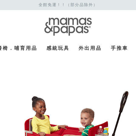
全館免運！！（部分品除外）
餐椅．哺育用品
感統玩具
外出用品
手推車