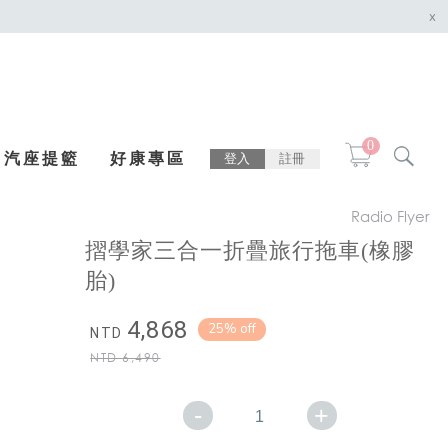
x
0
汽座提籃
好康專區
登入
註冊
Radio Flyer
摺學家三合一折疊旅行拖車(橡膠
胎)
4,868
25% off
NTD
NTD
6,490
-
+