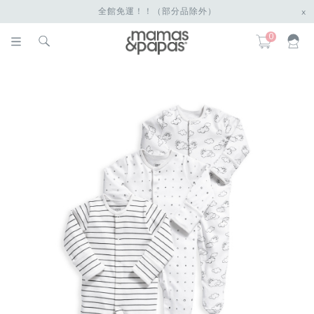
全館免運！！（部分品除外）
x
0