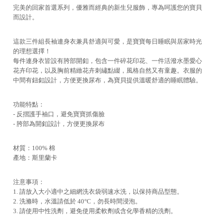
完美的回家首選系列，優雅而經典的新生兒服飾，專為呵護您的寶貝
而設計。
這款三件組長袖連身衣兼具舒適與可愛，是寶寶每日睡眠與居家時光
的理想選擇！
每件連身衣皆設有胯部開釦，包含一件碎花印花、一件活潑水墨愛心
花卉印花，以及胸前精緻花卉刺繡點綴，風格自然又有童趣。衣服的
中間有鈕釦設計，方便更換尿布，為寶貝提供溫暖舒適的睡眠體驗。
功能特點：
- 反摺護手袖口，避免寶寶抓傷臉
- 胯部為開釦設計，方便更換尿布
材質：100% 棉
產地：斯里蘭卡
注意事項：
1. 請放入大小適中之細網洗衣袋弱速水洗，以保持商品型態。
2. 洗滌時，水溫請低於 40°C，勿長時間浸泡。
3. 請使用中性洗劑，避免使用柔軟劑或含化學香精的洗劑。