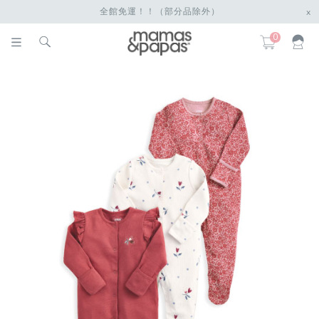
全館免運！！（部分品除外）
x
0