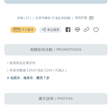
評價 ( 27 ) ｜
分享可獲得 15 點紅利回饋 ｜
填寫評價
尺寸參考
產品履歷
相關折扣活動 / PROMOTIONS
○ 會員商品足量折扣
○ 單筆消費滿 $3500 現折 $200 ( 可累計 )
➤ 包屁衣．連身衣．圍兜 7 折
圖片說明 / PHOTOS