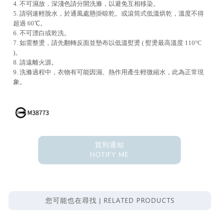
4. 不可濕放，深淺色請分開洗滌，以避免互相移染。
5. 請弱速輕脫水，於通風處懸掛晾乾。或滾筒式低溫烘乾，溫度不得
超過 60℃。
6. 不可漂白或乾洗。
7. 如需整燙，請先翻轉反面並墊布以低溫熨燙 ( 熨燙最高溫度 110°C
)。
8. 請遠離火源。
9. 洗滌過程中，衣物有可能因濕、熱作用產生輕微縮水，此為正常現
象。
貨到通知
NOTIFY ME
RELATED PRODUCTS
您可能也在尋找 |