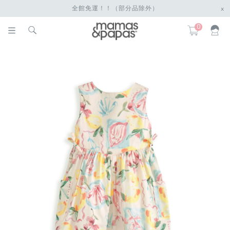
全館免運！！（部分品除外）
x
0