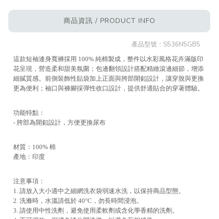
商品資訊 / PRODUCT INFO
產品型號：
S536N5GB5
這款短袖連身寬褲採用 100% 純棉製成，整件以水彩風格花卉滿版印
花呈現，營造柔和甜美氛圍；包邊翻領設計搭配精緻滾邊細節，增添
細膩質感。前側裝飾性貼袋加上正面與胯部開釦設計，讓穿脫與更換
更為便利；袖口與褲腳採彈性收口設計，提供舒適貼合的穿著體驗。
功能特點：
- 胯部為開釦設計，方便更換尿布
材質：100% 棉
產地：印度
注意事項：
1. 請放入大小適中之細網洗衣袋弱速水洗，以保持商品型態。
2. 洗滌時，水溫請低於 40°C，勿長時間浸泡。
3. 請使用中性洗劑，避免使用柔軟劑或含化學香精的洗劑。