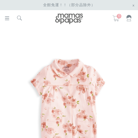
全館免運！！（部分品除外）
x
0