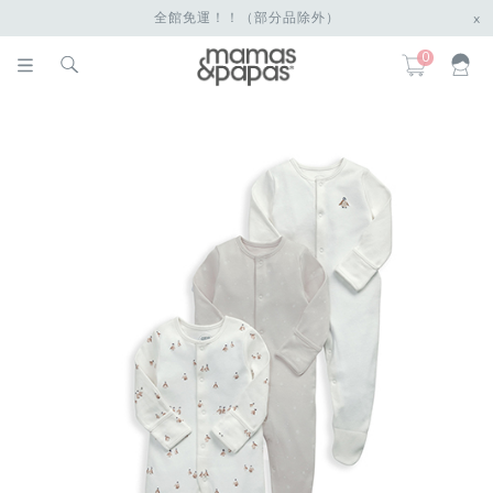
全館免運！！（部分品除外）
x
0