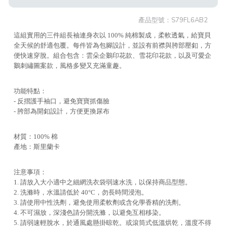
產品型號：
S79FL6AB2
這組實用的三件組長袖連身衣以 100% 純棉製成，柔軟透氣，給寶貝
全天候的舒適包覆。每件皆為包腳設計，並設有前襟與胯部壓釦，方
便快速穿脫。組合包含：雲朵企鵝印花款、雪花印花款，以及可愛企
鵝刺繡圖案款，風格多變又充滿童趣。
功能特點：
- 反摺護手袖口，避免寶寶抓傷臉
- 胯部為開釦設計，方便更換尿布
材質：100% 棉
產地：斯里蘭卡
注意事項：
1. 請放入大小適中之細網洗衣袋弱速水洗，以保持商品型態。
2. 洗滌時，水溫請低於 40°C，勿長時間浸泡。
3. 請使用中性洗劑，避免使用柔軟劑或含化學香精的洗劑。
4. 不可濕放，深淺色請分開洗滌，以避免互相移染。
5. 請弱速輕脫水，於通風處懸掛晾乾。或滾筒式低溫烘乾，溫度不得