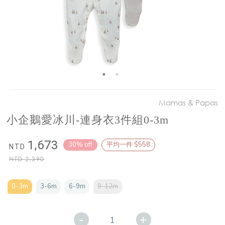
Mamas & Papas
小企鵝愛冰川-連身衣3件組0-3m
1,673
30% off
平均一件 $558
NTD
NTD
2,390
0-3m
3-6m
6-9m
9-12m
-
+