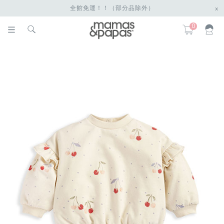
全館免運！！（部分品除外）
x
0