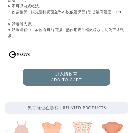
超過 60℃。
6. 不可漂白或乾洗。
7. 如需整燙，請先翻轉反面並墊布以低溫熨燙 ( 熨燙最高溫度 110°C
)。
8. 請遠離火源。
9. 洗滌過程中，衣物有可能因濕、熱作用產生輕微縮水，此為正常現
象。
加入購物車
ADD TO CART
RELATED PRODUCTS
您可能也在尋找 |