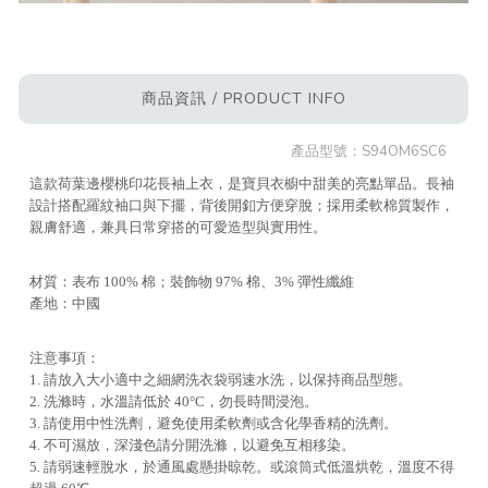
商品資訊 / PRODUCT INFO
產品型號：
S94OM6SC6
這款荷葉邊櫻桃印花長袖上衣，是寶貝衣櫥中甜美的亮點單品。長袖
設計搭配羅紋袖口與下擺，背後開釦方便穿脫；採用柔軟棉質製作，
親膚舒適，兼具日常穿搭的可愛造型與實用性。
材質：表布 100% 棉；裝飾物 97% 棉、3% 彈性纖維
產地：中國
注意事項：
1. 請放入大小適中之細網洗衣袋弱速水洗，以保持商品型態。
2. 洗滌時，水溫請低於 40°C，勿長時間浸泡。
3. 請使用中性洗劑，避免使用柔軟劑或含化學香精的洗劑。
4. 不可濕放，深淺色請分開洗滌，以避免互相移染。
5. 請弱速輕脫水，於通風處懸掛晾乾。或滾筒式低溫烘乾，溫度不得