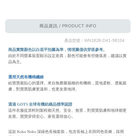
商品資訊 / PRODUCT INFO
產品型號：
WN1828-D41-98104
商品實際顏色以白底平拍圖為準，情境圖僅供穿搭參考。
由於不同螢幕裝置顯示設定差異，顏色可能會有些微落差，建議以實
品為主。
選用天然有機棉纖維
給寶寶最貼心的選擇。來自無農藥栽種的有機棉，質地柔軟、透氣親
膚，對寶寶肌膚更溫和，也更友善地球。
通過 GOTS 全球有機紡織品標準認證
這件衣服從原料到製程都天然、安全、無害，對寶寶肌膚和地球都更
友善。寶寶穿得安心、家長選得放心。
這款 Koko Noko 深綠色長袖套裝，包含長袖上衣與同色長褲，採用