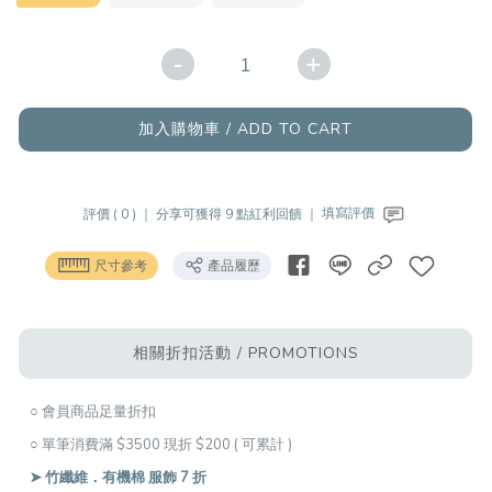
-
+
加入購物車 / ADD TO CART
評價 ( 0 ) ｜
分享可獲得 9 點紅利回饋 ｜
填寫評價
尺寸參考
產品履歷
相關折扣活動 / PROMOTIONS
○ 會員商品足量折扣
○ 單筆消費滿 $3500 現折 $200 ( 可累計 )
➤ 竹纖維．有機棉 服飾 7 折