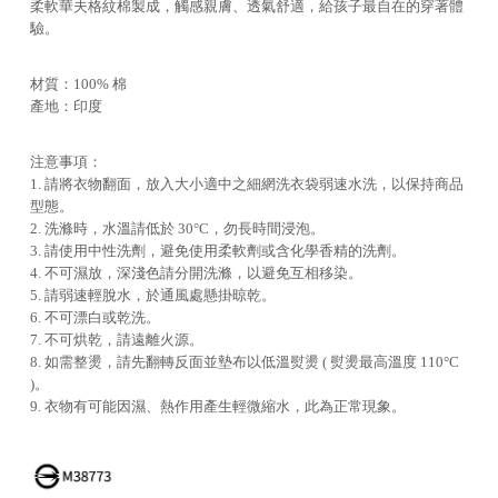
柔軟華夫格紋棉製成，觸感親膚、透氣舒適，給孩子最自在的穿著體
驗。
材質：100% 棉
產地：印度
注意事項：
1. 請將衣物翻面，放入大小適中之細網洗衣袋弱速水洗，以保持商品
型態。
2. 洗滌時，水溫請低於 30°C，勿長時間浸泡。
3. 請使用中性洗劑，避免使用柔軟劑或含化學香精的洗劑。
4. 不可濕放，深淺色請分開洗滌，以避免互相移染。
5. 請弱速輕脫水，於通風處懸掛晾乾。
6. 不可漂白或乾洗。
7. 不可烘乾，請遠離火源。
8. 如需整燙，請先翻轉反面並墊布以低溫熨燙 ( 熨燙最高溫度 110°C
)。
9. 衣物有可能因濕、熱作用產生輕微縮水，此為正常現象。