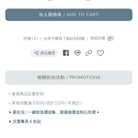
加入購物車 / ADD TO CART
評價 ( 0 ) ｜
分享可獲得 7 點紅利回饋 ｜
填寫評價
產品履歷
相關折扣活動 / PROMOTIONS
○ 會員商品足量折扣
○ 單筆消費滿 $3500 現折 $200 ( 可累計 )
➤ 新生兒 / 一歲前送禮攻略，跟著挑選送到心坎裡 ♥︎
➤ 兒童餐具 6 折起