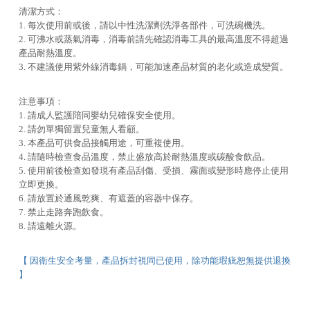
清潔方式：
1. 每次使用前或後，請以中性洗潔劑洗淨各部件，可洗碗機洗。
2. 可沸水或蒸氣消毒，消毒前請先確認消毒工具的最高溫度不得超過
產品耐熱溫度。
3. 不建議使用紫外線消毒鍋，可能加速產品材質的老化或造成變質。
注意事項：
1. 請成人監護陪同嬰幼兒確保安全使用。
2. 請勿單獨留置兒童無人看顧。
3. 本產品可供食品接觸用途，可重複使用。
4. 請隨時檢查食品溫度，禁止盛放高於耐熱溫度或碳酸食飲品。
5. 使用前後檢查如發現有產品刮傷、受損、霧面或變形時應停止使用
立即更換。
6. 請放置於通風乾爽、有遮蓋的容器中保存。
7. 禁止走路奔跑飲食。
8. 請遠離火源。
【 因衛生安全考量，產品拆封視同已使用，除功能瑕疵恕無提供退換
】