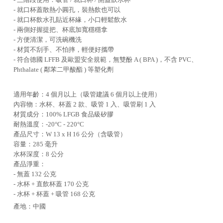
- 就口杯蓋散熱小圓孔，裝熱飲也可以
- 就口杯飲水孔貼近杯緣，小口輕鬆飲水
- 兩側好握提把、杯底加寬穩穩拿
- 方便清潔，可洗碗機洗
- 材質不刮手、不怕摔，輕便好攜帶
- 符合德國 LFFB 及歐盟安全規範，無雙酚 A ( BPA )，不含 PVC、
Phthalate ( 鄰苯二甲酸酯 ) 等塑化劑
適用年齡：4 個月以上（吸管建議 6 個月以上使用）
內容物：水杯、杯蓋 2 款、吸管 1 入、吸管刷 1 入
材質成分：100% LFGB 食品級矽膠
耐熱溫度：-20°C - 220°C
產品尺寸：W 13 x H 16 公分（含吸管）
容量：285 毫升
水杯深度：8 公分
產品淨重：
- 無蓋 132 公克
- 水杯 + 直飲杯蓋 170 公克
- 水杯 + 杯蓋 + 吸管 168 公克
產地：中國