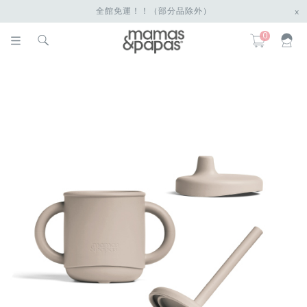
全館免運！！（部分品除外）
x
0