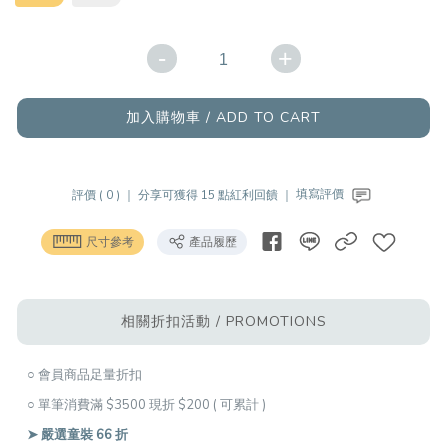
-
+
加入購物車 / ADD TO CART
評價 ( 0 ) ｜
分享可獲得 15 點紅利回饋 ｜
填寫評價
尺寸參考
產品履歷
相關折扣活動 / PROMOTIONS
○ 會員商品足量折扣
○ 單筆消費滿 $3500 現折 $200 ( 可累計 )
➤ 嚴選童裝 66 折