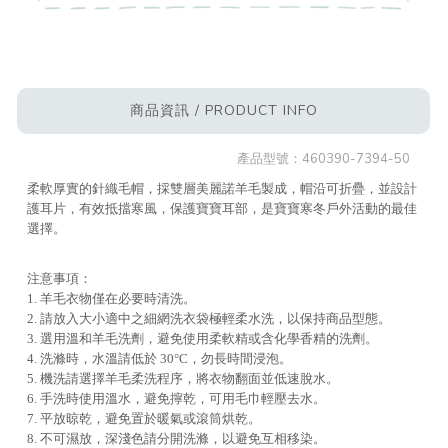
商品資訊 / PRODUCT INFO
產品型號：
460390-7394-50
柔軟厚實的針織毛帽，採雙層美麗諾羊毛製成，帽沿可折疊，並設計
護耳片，有效抵擋寒風，保護寶寶耳部，是寶寶寒冬戶外活動的最佳
選擇。
注意事項：
1. 羊毛衣物僅在必要時清洗。
2. 請放入大小適中之細網洗衣袋極輕柔水洗，以保持商品型態。
3. 選用溫和羊毛洗劑，避免使用柔軟精或含化學香精的洗劑。
4. 洗滌時，水溫請低於 30°C，勿長時間浸泡。
5. 機洗請選擇羊毛柔洗程序，將衣物翻面並低速脫水。
6. 手洗時使用溫水，避免擰乾，可用毛巾輕壓去水。
7. 平放晾乾，避免置於暖氣或滾筒烘乾。
8. 不可濕放，深淺色請分開洗滌，以避免互相移染。