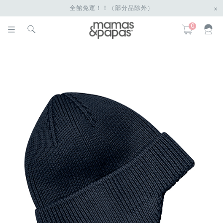
全館免運！！（部分品除外）
x
0