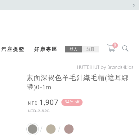
x
0
汽座提籃
好康專區
登入
註冊
HUTTEliHUT by Brands4kids
素面深褐色羊毛針織毛帽(遮耳綁
帶)0-1m
1,907
34% off
NTD
NTD
2,890
/
/