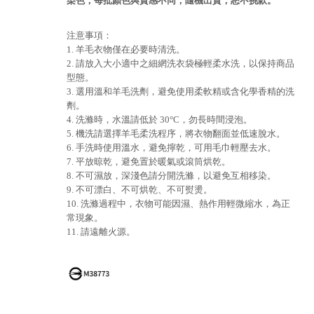
染色，每批顏色與質感不同，隨機出貨，恕不挑款。
注意事項：
1. 羊毛衣物僅在必要時清洗。
2. 請放入大小適中之細網洗衣袋極輕柔水洗，以保持商品
型態。
3. 選用溫和羊毛洗劑，避免使用柔軟精或含化學香精的洗
劑。
4. 洗滌時，水溫請低於 30°C，勿長時間浸泡。
5. 機洗請選擇羊毛柔洗程序，將衣物翻面並低速脫水。
6. 手洗時使用溫水，避免擰乾，可用毛巾輕壓去水。
7. 平放晾乾，避免置於暖氣或滾筒烘乾。
8. 不可濕放，深淺色請分開洗滌，以避免互相移染。
9. 不可漂白、不可烘乾、不可熨燙。
10. 洗滌過程中，衣物可能因濕、熱作用輕微縮水，為正
常現象。
11. 請遠離火源。