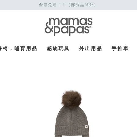
全館免運！！（部分品除外）
餐椅．哺育用品
感統玩具
外出用品
手推車