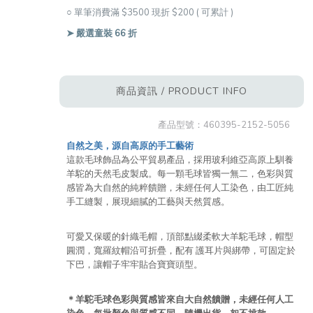
○ 單筆消費滿 $3500 現折 $200 ( 可累計 )
➤ 嚴選童裝 66 折
商品資訊 / PRODUCT INFO
產品型號：
460395-2152-5056
自然之美，源自高原的手工藝術
這款毛球飾品為公平貿易產品，採用玻利維亞高原上馴養
羊駝的天然毛皮製成。每一顆毛球皆獨一無二，色彩與質
感皆為大自然的純粹饋贈，未經任何人工染色，由工匠純
手工縫製，展現細膩的工藝與天然質感。
可愛又保暖的針織毛帽，頂部點綴柔軟大羊駝毛球，帽型
圓潤，寬羅紋帽沿可折疊，配有 護耳片與綁帶，可固定於
下巴，讓帽子牢牢貼合寶寶頭型。
＊羊駝毛球色彩與質感皆來自大自然饋贈，未經任何人工