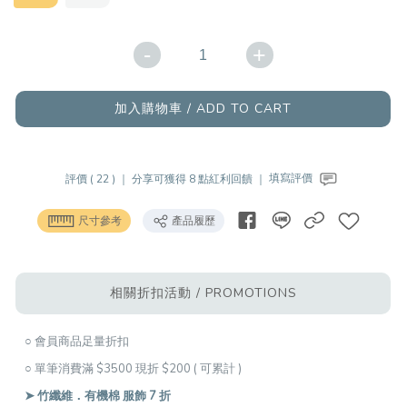
-
+
加入購物車 / ADD TO CART
評價 ( 22 ) ｜
分享可獲得 8 點紅利回饋 ｜
填寫評價
尺寸參考
產品履歷
相關折扣活動 / PROMOTIONS
○ 會員商品足量折扣
○ 單筆消費滿 $3500 現折 $200 ( 可累計 )
➤ 竹纖維．有機棉 服飾 7 折