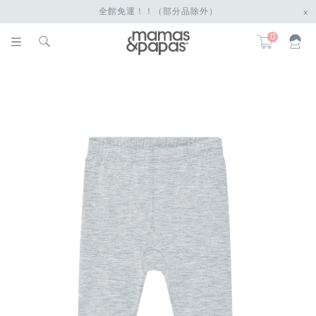
全館免運！！（部分品除外）
x
0