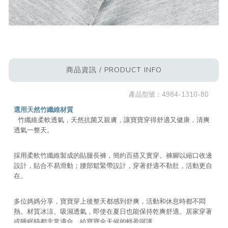
商品資訊 / PRODUCT INFO
產品型號：
4984-1310-80
選用天然竹纖維材質
竹纖維柔軟透氣，天然抗菌又親膚，讓寶寶穿得舒適又健康，清爽
透氣一整天。
採用柔軟竹纖維製成的貼腿長褲，簡約百搭又實穿。褲腳以縮口收邊
設計，貼合不易滑動；腰部鬆緊帶設計，穿著舒適不勒肚，活動更自
在。
多位媽媽分享，寶寶穿上後整天都感到舒爽，活動和休息時都不悶
熱。材質冰涼、吸濕透氣，即使在夏日也能保持乾爽舒適。居家穿著
或睡眠時都非常適合，給寶寶全天候的輕盈呵護。