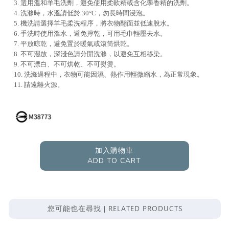
3. 選用溫和羊毛洗劑，避免使用柔軟精或含化學香精的洗劑。
4. 洗滌時，水溫請低於 30°C，勿長時間浸泡。
5. 機洗請選擇羊毛柔洗程序，將衣物翻面並低速脫水。
6. 手洗時使用溫水，避免擰乾，可用毛巾輕壓去水。
7. 平放晾乾，避免置於暖氣或滾筒烘乾。
8. 不可濕放，深淺色請分開洗滌，以避免互相移染。
9. 不可漂白、不可烘乾、不可熨燙。
10. 洗滌過程中，衣物可能因濕、熱作用輕微縮水，為正常現象。
11. 請遠離火源。
加入購物車
ADD TO CART
RELATED PRODUCTS
您可能也在尋找 |