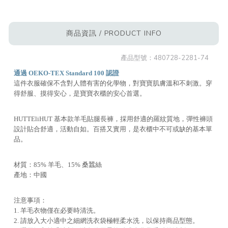
商品資訊 / PRODUCT INFO
產品型號：
480728-2281-74
通過 OEKO-TEX Standard 100 認證
這件衣服確保不含對人體有害的化學物，對寶寶肌膚溫和不刺激。穿
得舒服、摸得安心，是寶寶衣櫃的安心首選。
HUTTEliHUT 基本款羊毛貼腿長褲，採用舒適的羅紋質地，彈性褲頭
設計貼合舒適，活動自如。百搭又實用，是衣櫃中不可或缺的基本單
品。
材質：85% 羊毛、15% 桑蠶絲
產地：中國
注意事項：
1. 羊毛衣物僅在必要時清洗。
2. 請放入大小適中之細網洗衣袋極輕柔水洗，以保持商品型態。