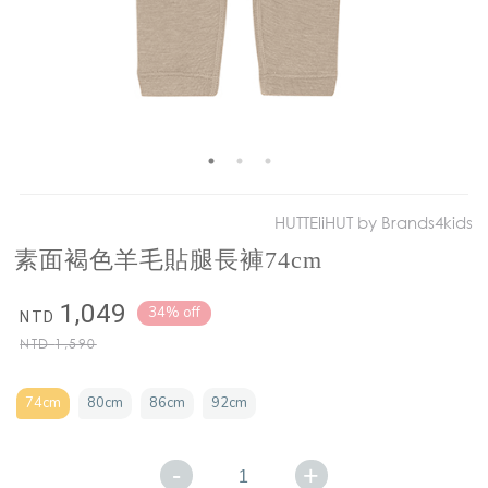
HUTTEliHUT by Brands4kids
素面褐色羊毛貼腿長褲74cm
1,049
34% off
NTD
NTD
1,590
74cm
80cm
86cm
92cm
-
+