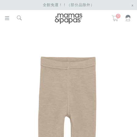
全館免運！！（部分品除外）
x
0