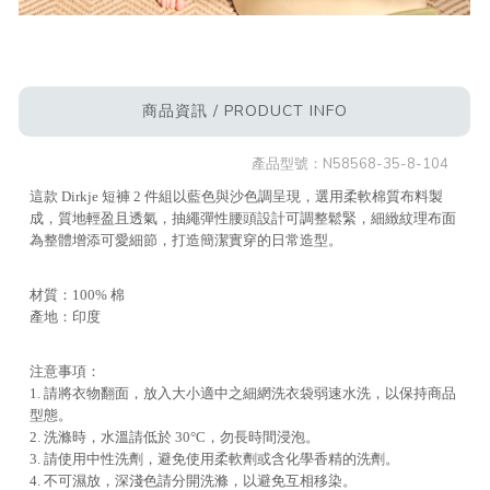
商品資訊 / PRODUCT INFO
產品型號：
N58568-35-8-104
這款 Dirkje 短褲 2 件組以藍色與沙色調呈現，選用柔軟棉質布料製
成，質地輕盈且透氣，抽繩彈性腰頭設計可調整鬆緊，細緻紋理布面
為整體增添可愛細節，打造簡潔實穿的日常造型。
材質：100% 棉
產地：印度
注意事項：
1. 請將衣物翻面，放入大小適中之細網洗衣袋弱速水洗，以保持商品
型態。
2. 洗滌時，水溫請低於 30°C，勿長時間浸泡。
3. 請使用中性洗劑，避免使用柔軟劑或含化學香精的洗劑。
4. 不可濕放，深淺色請分開洗滌，以避免互相移染。