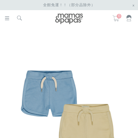
全館免運！！（部分品除外）
x
0