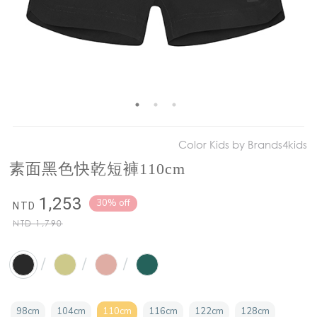
Color Kids by Brands4kids
素面黑色快乾短褲110cm
1,253
30% off
NTD
NTD
1,790
/
/
/
98cm
104cm
110cm
116cm
122cm
128cm