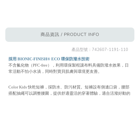
商品資訊 / PRODUCT INFO
產品型號：
742607-1191-110
採用 BIONIC-FINISH® ECO 環保防潑水技術
不含氟化物（PFC-free），利用環保製程讓布料具備防潑水效果，日
常活動不怕小水漬，同時對寶貝肌膚與環境更友善。
Color Kids 快乾短褲，採防水、防污材質。短褲設有側邊口袋，腰部
搭配抽繩可以調整腰圍，提供舒適靈活的穿著體驗，適合活潑好動的
孩子日常穿搭。
材質：92% 聚酯纖維 + 8% 彈性纖維
產地：中國
注意事項：