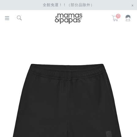
全館免運！！（部分品除外）
x
0