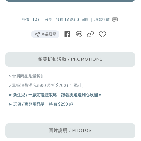
評價 ( 12 ) ｜
分享可獲得 13 點紅利回饋 ｜
填寫評價
產品履歷
相關折扣活動 / PROMOTIONS
○ 會員商品足量折扣
○ 單筆消費滿 $3500 現折 $200 ( 可累計 )
➤ 新生兒 / 一歲前送禮攻略，跟著挑選送到心坎裡 ♥︎
➤ 玩偶 / 育兒用品單一特價 $299 起
圖片說明 / PHOTOS