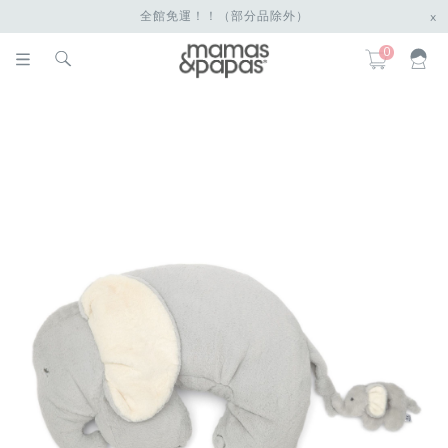
全館免運！！（部分品除外）
x
0