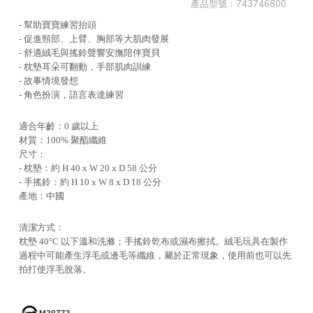
產品型號：
743746800
- 幫助寶寶練習抬頭
- 促進頸部、上臂、胸部等大肌肉發展
- 舒適絨毛與搖鈴聲響安撫陪伴寶貝
- 枕墊耳朵可翻動，手部肌肉訓練
- 故事情境發想
- 角色扮演，語言表達練習
適合年齡：0 歲以上
材質：100% 聚酯纖維
尺寸：
- 枕墊：約 H 40 x W 20 x D 58 公分
- 手搖鈴：約 H 10 x W 8 x D 18 公分
產地：中國
清潔方式：
枕墊 40°C 以下溫和洗滌；手搖鈴乾布或濕布擦拭。絨毛玩具在製作
過程中可能產生浮毛或邊毛等纖維，屬於正常現象，使用前也可以先
拍打使浮毛脫落。