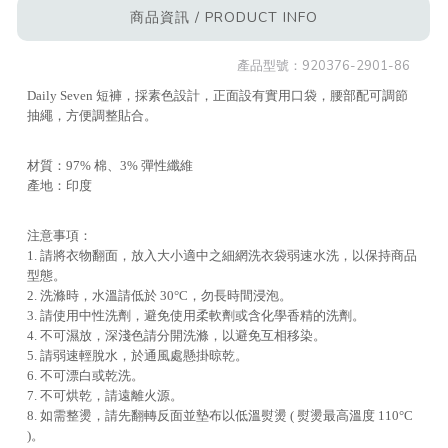
商品資訊 / PRODUCT INFO
產品型號：
920376-2901-86
Daily Seven 短褲，採素色設計，正面設有實用口袋，腰部配可調節
抽繩，方便調整貼合。
材質：97% 棉、3% 彈性纖維
產地：印度
注意事項：
1. 請將衣物翻面，放入大小適中之細網洗衣袋弱速水洗，以保持商品
型態。
2. 洗滌時，水溫請低於 30°C，勿長時間浸泡。
3. 請使用中性洗劑，避免使用柔軟劑或含化學香精的洗劑。
4. 不可濕放，深淺色請分開洗滌，以避免互相移染。
5. 請弱速輕脫水，於通風處懸掛晾乾。
6. 不可漂白或乾洗。
7. 不可烘乾，請遠離火源。
8. 如需整燙，請先翻轉反面並墊布以低溫熨燙 ( 熨燙最高溫度 110°C
)。