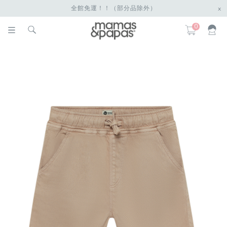
全館免運！！（部分品除外）
x
0