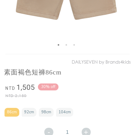
DAILYSEVEN by Brands4kids
素面褐色短褲86cm
1,505
30% off
NTD
NTD
2,150
86cm
92cm
98cm
104cm
-
+