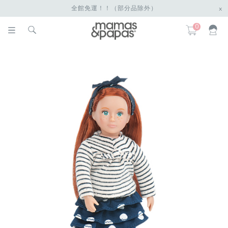
全館免運！！（部分品除外）
x
0