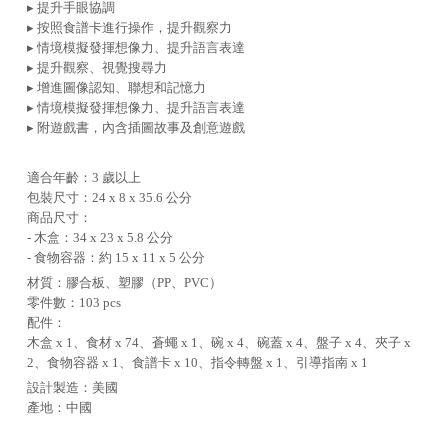
▸ 提升手眼協調
▸ 按照食譜卡進行操作，提升觀察力
▸ 情境模擬發揮想像力、提升語言表達
▸ 提升觀察、視覺搜尋力
▸ 增進圖像認知、聯想和記憶力
▸ 情境模擬發揮想像力、提升語言表達
▸ 附遊戲書，內含插圖故事及創意遊戲
適合年齡：3 歲以上
包裝尺寸：24 x 8 x 35.6 公分
商品尺寸：
- 木盒：34 x 23 x 5.8 公分
- 食物容器：約 15 x 11 x 5 公分
材質：膠合板、塑膠（PP、PVC）
零件數：103 pcs
配件：
木盒 x 1、食材 x 74、蒼蠅 x 1、碗 x 4、碗蓋 x 4、盤子 x 4、夾子 x
2、食物容器 x 1、食譜卡 x 10、指令轉盤 x 1、引導指南 x 1
設計製造：美國
產地：中國