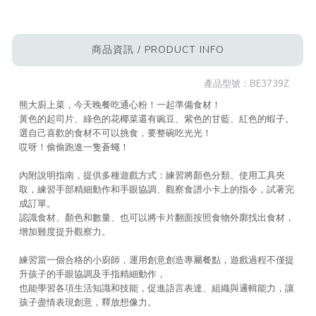
商品資訊 / PRODUCT INFO
產品型號：
BE3739Z
熊大廚上菜，今天晚餐吃通心粉！一起準備食材！
黃色的起司片、綠色的花椰菜還有豌豆、紫色的甘藍、紅色的蝦子。
選自己喜歡的食材不可以挑食，要整碗吃光光！
哎呀！偷偷跑進一隻蒼蠅！
內附說明指南，提供多種遊戲方式：練習將顏色分類、使用工具夾
取，練習手部精細動作和手眼協調、觀察食譜小卡上的指令，試著完
成訂單。
認識食材、顏色和數量、也可以將卡片翻面按照食物外廓找出食材，
增加難度提升觀察力。
練習當一個合格的小廚師，運用創意創造專屬餐點，遊戲過程不僅提
升孩子的手眼協調及手指精細動作，
也能學習各項生活知識和技能，促進語言表達、組織與邏輯能力，讓
孩子盡情表現創意，釋放想像力。