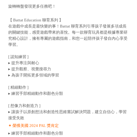
旋轉轉盤發現更多任務吧！
【 Battat Education 聊育系列 】
在遊戲中成長是最快樂的事！Battat 聊育系列引導孩子發展多項成長
的關鍵技能，感受遊戲帶來的喜悅。每一款聊育玩具都是根據專業研
究精心設計，擁有專屬的遊戲指南，和您一起陪伴孩子發自內心享受
學習。
[ 認知練習 ]
▸ 提升專注與耐心
▸ 提升觀察、視覺搜尋力
▸ 為孩子開拓更多領域的學習
[ 精細動作 ]
▸ 練習手部精細動作和顏色分類
[ 想像力和創造力 ]
▸ 讓孩子以原創想法和創造性思維嘗試解決問題，建立自信心，學習
接受失敗
✦ 榮獲美國 2024 PAL 獎肯定
▸ 練習手部精細動作和顏色分類