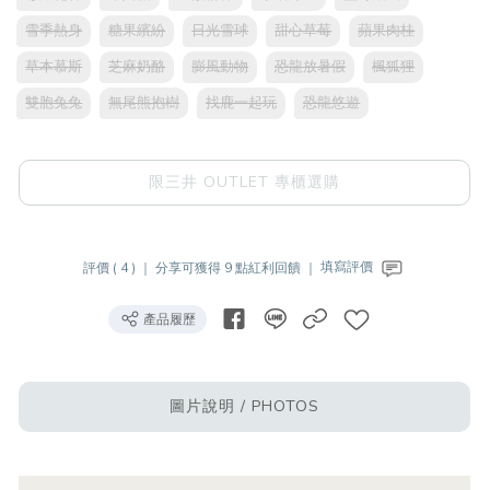
雪季熱身
糖果繽紛
日光雪球
甜心草莓
蘋果肉桂
草本慕斯
芝麻奶酪
膨風動物
恐龍放暑假
楓狐狸
雙胞兔兔
無尾熊抱樹
找鹿一起玩
恐龍悠遊
限三井 OUTLET 專櫃選購
評價 ( 4 ) ｜
分享可獲得 9 點紅利回饋 ｜
填寫評價
產品履歷
圖片說明 / PHOTOS