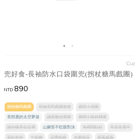
Cuz
兜好食-長袖防水口袋圍兜(拐杖糖馬戲團)
890
NTD
拐杖糖馬戲團
胡迪尼馬戲園遊會
庭院小花園
長頸鹿的太空夢遊
讀星數偵查隊
鄉間小路錦標賽
誰的橡果在這裡
山腳里不眨眼對決
海裡鬧魟魟
草原充電中
彩虹乾杯
牛奶糖
豆漿粉粿
水磨綠豆
藍莓戚風