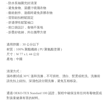
- 防水長袖圍兜好清潔
- 避免食物、湯醬汁噴濺衣物
- 藝術創作、遊戲時避免弄髒衣物
- 背部鈕扣輕鬆固定
- 舒適彈性鬆緊袖口
- 前口袋設計，食物不落地
- 折疊好收納，外出攜帶方便
適用脖圍：30 公分以下
材質：100% 聚酯纖維 ( PU 聚氨酯塗層 )
尺寸：W 77 x L 44 公分
產地：中國
清潔方式：
濕布擦拭或 30°C 溫和洗滌，不可烘乾、漂白、熨燙或乾洗。洗滌前
請先扣上鈕扣。深淺色請分開洗滌，避免互相移染。
通過 OEKO-TEX Standard 100 認證，製程中確保沒有任何有毒物質或
對孩童健康有害的材料。