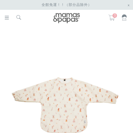
全館免運！！（部分品除外）
x
0