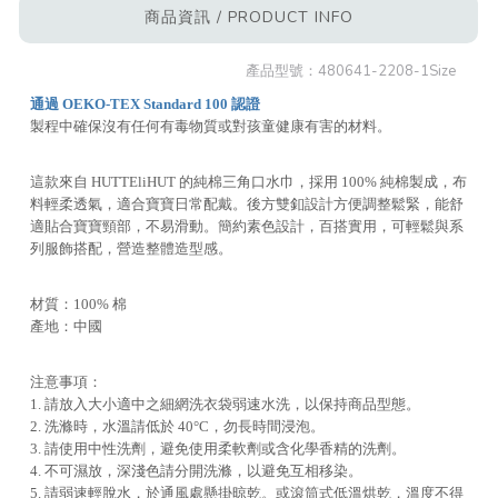
商品資訊 / PRODUCT INFO
產品型號：
480641-2208-1Size
通過 OEKO-TEX Standard 100 認證
製程中確保沒有任何有毒物質或對孩童健康有害的材料。
這款來自 HUTTEliHUT 的純棉三角口水巾，採用 100% 純棉製成，布
料輕柔透氣，適合寶寶日常配戴。後方雙釦設計方便調整鬆緊，能舒
適貼合寶寶頸部，不易滑動。簡約素色設計，百搭實用，可輕鬆與系
列服飾搭配，營造整體造型感。
材質：100% 棉
產地：中國
注意事項：
1. 請放入大小適中之細網洗衣袋弱速水洗，以保持商品型態。
2. 洗滌時，水溫請低於 40°C，勿長時間浸泡。
3. 請使用中性洗劑，避免使用柔軟劑或含化學香精的洗劑。
4. 不可濕放，深淺色請分開洗滌，以避免互相移染。
5. 請弱速輕脫水，於通風處懸掛晾乾。或滾筒式低溫烘乾，溫度不得