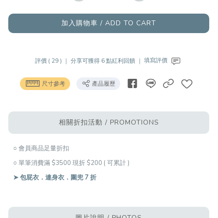
加入購物車 / ADD TO CART
評價 ( 29 ) ｜
分享可獲得 6 點紅利回饋 ｜
填寫評價
尺寸參考
產品履歷
相關折扣活動 / PROMOTIONS
○ 會員商品足量折扣
○ 單筆消費滿 $3500 現折 $200 ( 可累計 )
➤ 包屁衣．連身衣．圍兜 7 折
圖片說明 / PHOTOS