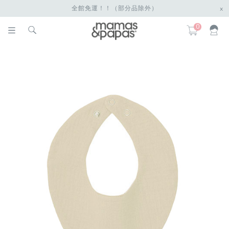
全館免運！！（部分品除外）
x
0