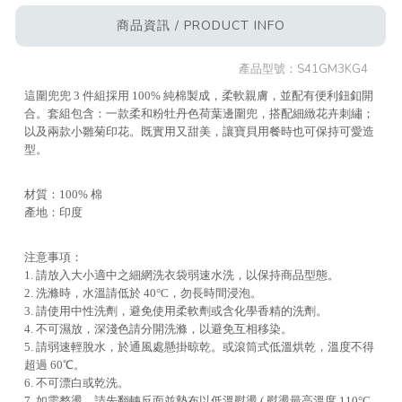
商品資訊 / PRODUCT INFO
產品型號：
S41GM3KG4
這圍兜兜 3 件組採用 100% 純棉製成，柔軟親膚，並配有便利鈕釦開
合。套組包含：一款柔和粉牡丹色荷葉邊圍兜，搭配細緻花卉刺繡；
以及兩款小雛菊印花。既實用又甜美，讓寶貝用餐時也可保持可愛造
型。
材質：100% 棉
產地：印度
注意事項：
1. 請放入大小適中之細網洗衣袋弱速水洗，以保持商品型態。
2. 洗滌時，水溫請低於 40°C，勿長時間浸泡。
3. 請使用中性洗劑，避免使用柔軟劑或含化學香精的洗劑。
4. 不可濕放，深淺色請分開洗滌，以避免互相移染。
5. 請弱速輕脫水，於通風處懸掛晾乾。或滾筒式低溫烘乾，溫度不得
超過 60℃。
6. 不可漂白或乾洗。
7. 如需整燙，請先翻轉反面並墊布以低溫熨燙 ( 熨燙最高溫度 110°C