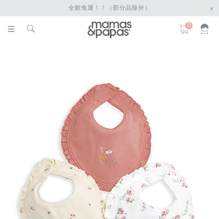
全館免運！！（部分品除外）
x
0