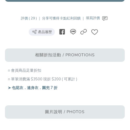
評價 ( 29 ) ｜
分享可獲得 8 點紅利回饋 ｜
填寫評價
產品履歷
相關折扣活動 / PROMOTIONS
○ 會員商品足量折扣
○ 單筆消費滿 $3500 現折 $200 ( 可累計 )
➤ 包屁衣．連身衣．圍兜 7 折
圖片說明 / PHOTOS