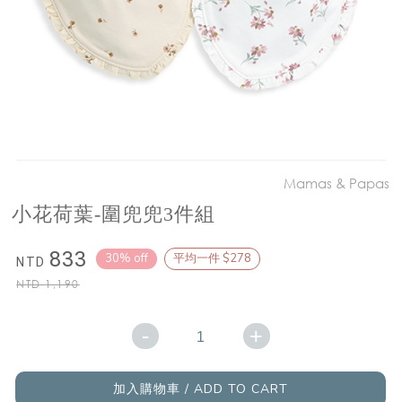
Mamas & Papas
小花荷葉-圍兜兜3件組
833
30% off
平均一件 $278
NTD
NTD
1,190
-
+
加入購物車 / ADD TO CART