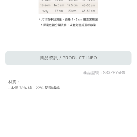
商品資訊 / PRODUCT INFO
產品型號：
S83ZRY5B9
材質：
- 本體 78% 棉、22% 尼龍纖維
- 裝飾物 100% 棉
產地：中國
注意事項：
1. 請放入大小適中之細網洗衣袋弱速水洗，以保持商品型態。
2. 洗滌時，水溫請低於 40°C，勿長時間浸泡。
3. 請使用中性洗劑，避免使用柔軟劑或含化學香精的洗劑。
4. 不可濕放，深淺色請分開洗滌，以避免互相移染。