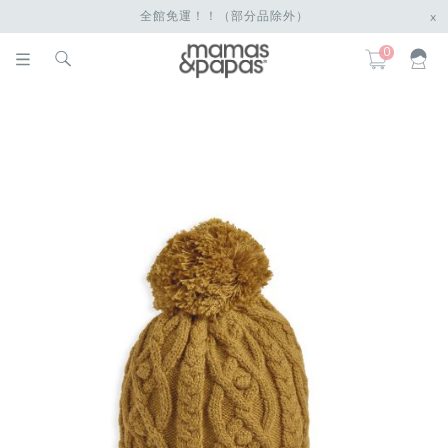
全館免運！！（部分品除外）
x
0