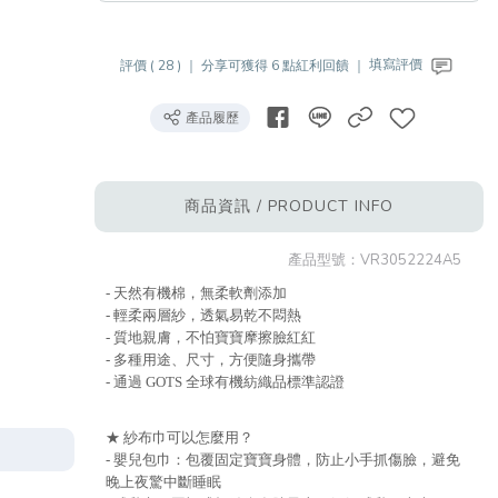
評價 ( 28 ) ｜
分享可獲得 6 點紅利回饋 ｜
填寫評價
產品履歷
商品資訊 / PRODUCT INFO
產品型號：
VR3052224A5
- 天然有機棉，無柔軟劑添加
- 輕柔兩層紗，透氣易乾不悶熱
- 質地親膚，不怕寶寶摩擦臉紅紅
- 多種用途、尺寸，方便隨身攜帶
- 通過 GOTS 全球有機紡織品標準認證
★ 紗布巾可以怎麼用？
- 嬰兒包巾：包覆固定寶寶身體，防止小手抓傷臉，避免
晚上夜驚中斷睡眠