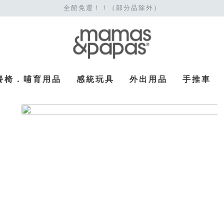
全館免運！！（部分品除外）
餐椅．哺育用品
感統玩具
外出用品
手推車