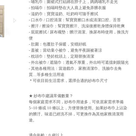
- 哺乳巾：圍裙式打結綁在脖子上，媽媽哺乳不走光
- 拍嗝巾：拍嗝時墊在大人肩上避免弄髒衣服
- 溢奶巾：寶寶溢奶、吐奶時可隨手擦拭
- 口水巾 / 口腔清潔：幫寶寶擦口水或清潔口腔、舌苔
- 擦汗 / 擦澡巾：幫寶寶擦汗、洗澡後擦乾身體保持乾爽
- 屁屁擦拭 / 尿布襯墊：髒汙清潔、換尿布時使用，換洗方
便
- 肚圍：包覆肚子保暖，安穩好眠
- 蓋被：當幼童小被巾，避免半夜踢被著涼
- 枕頭巾：墊於枕頭上，定期替換清潔
- 外出被巾 / 遮陽巾：透氣不厚重，外出時可遮擋刺眼陽光
- 其他各種用法：當遊戲巾、家務清潔巾、洗臉巾去角
質…等多種生活用途
＊可依目前生活需求，選擇合適的紗布巾尺寸
★ 紗布巾建議常備數量？
每個家庭需求不同，紗布巾用途多，可依居家需求準備
5~10 條或 10 條以上，方便替換使用。如果紗布巾上沾染
的髒汙、味道已經洗不掉，可更換作為其他家務清潔用
途。
適合年齡：0 歲以上