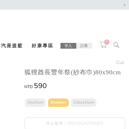
x
0
汽座提籃
好康專區
登入
註冊
Cuz
狐狸酋長豐年祭(紗布巾)80x90cm
590
NTD
30x30cm
80x90cm
115x115cm
停止販售 / DISCOUNTINUED