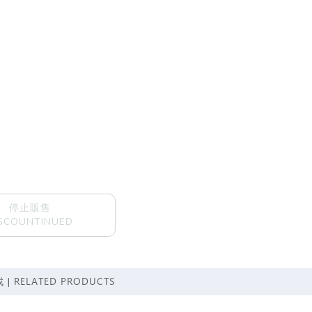
停止販售
SCOUNTINUED
RELATED PRODUCTS
 |