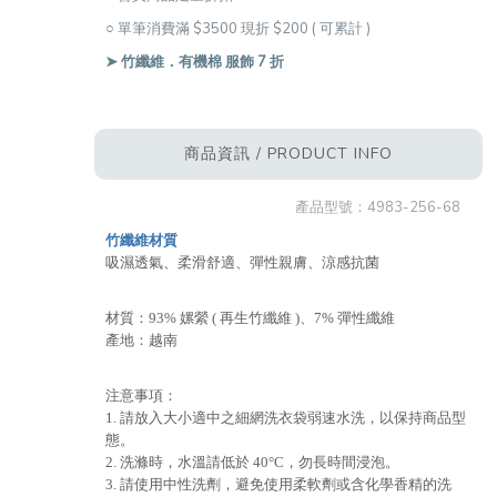
○ 單筆消費滿 $3500 現折 $200 ( 可累計 )
➤ 竹纖維．有機棉 服飾 7 折
商品資訊 / PRODUCT INFO
產品型號：
4983-256-68
竹纖維材質
吸濕透氣、柔滑舒適、彈性親膚、涼感抗菌
材質：93% 嫘縈 ( 再生竹纖維 )、7% 彈性纖維
產地：越南
注意事項：
1. 請放入大小適中之細網洗衣袋弱速水洗，以保持商品型
態。
2. 洗滌時，水溫請低於 40°C，勿長時間浸泡。
3. 請使用中性洗劑，避免使用柔軟劑或含化學香精的洗