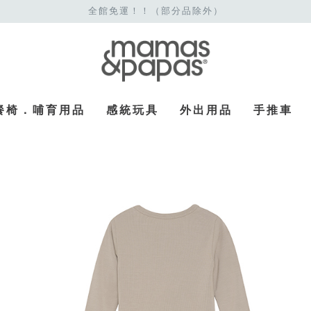
全館免運！！（部分品除外）
餐椅．哺育用品
感統玩具
外出用品
手推車