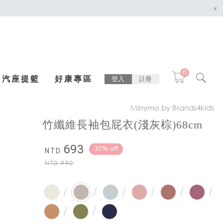
x
0
汽座提籃
好康專區
登入
註冊
Minymo by Brands4kids
竹纖維長袖包屁衣(淺灰棕)68cm
693
30% off
NTD
NTD
990
/
/
/
/
/
/
/
/