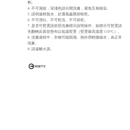
劑。
4. 不可濕放，深淺色請分開洗滌，避免互相移染。
5. 請弱速輕脫水，於通風處懸掛晾乾。
6. 不可漂白、不可乾洗、不可烘乾。
7. 是否可熨燙請依照洗滌標示說明操作，如標示可熨燙請
先翻轉反面並墊布以低溫熨燙（熨燙最高溫度 110°C）。
8. 洗滌過程中，衣物可能因濕、熱作用輕微縮水，為正常
現象。
9. 請遠離火源。