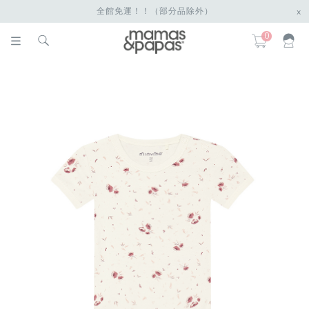
全館免運！！（部分品除外）
x
0