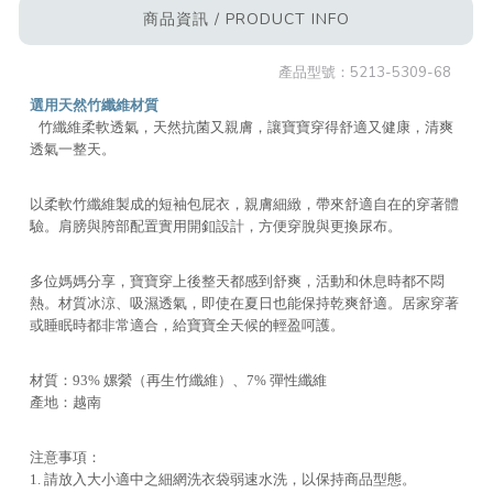
商品資訊 / PRODUCT INFO
產品型號：
5213-5309-68
選用天然竹纖維材質
竹纖維柔軟透氣，天然抗菌又親膚，讓寶寶穿得舒適又健康，清爽
透氣一整天。
以柔軟竹纖維製成的短袖包屁衣，親膚細緻，帶來舒適自在的穿著體
驗。肩膀與胯部配置實用開釦設計，方便穿脫與更換尿布。
多位媽媽分享，寶寶穿上後整天都感到舒爽，活動和休息時都不悶
熱。材質冰涼、吸濕透氣，即使在夏日也能保持乾爽舒適。居家穿著
或睡眠時都非常適合，給寶寶全天候的輕盈呵護。
材質：93% 嫘縈（再生竹纖維）、7% 彈性纖維
產地：越南
注意事項：
1. 請放入大小適中之細網洗衣袋弱速水洗，以保持商品型態。