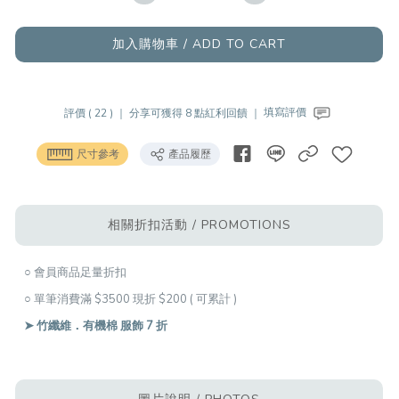
加入購物車 / ADD TO CART
評價 ( 22 ) ｜
分享可獲得 8 點紅利回饋 ｜
填寫評價
尺寸參考
產品履歷
相關折扣活動 / PROMOTIONS
○ 會員商品足量折扣
○ 單筆消費滿 $3500 現折 $200 ( 可累計 )
➤ 竹纖維．有機棉 服飾 7 折