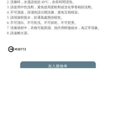
2. 洗滌時，水溫請低於 40°C，勿長時間浸泡。
3. 請使用中性洗劑，避免使用柔軟劑或含化學香精的洗劑。
4. 不可濕放，深淺色請分開洗滌，避免互相移染。
5. 請弱速輕脫水，於通風處懸掛晾乾。
6. 不可漂白、不可乾洗、不可烘乾、不可熨燙。
7. 洗滌過程中，衣物可能因濕、熱作用輕微縮水，為正常現象。
8. 請遠離火源。
加入購物車
ADD TO CART
RELATED PRODUCTS
您可能也在尋找 |