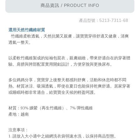
商品資訊 / PRODUCT INFO
產品型號：
5213-7311-68
選用天然竹纖維材質
竹纖維柔軟透氣，天然抗菌又親膚，讓寶寶穿得舒適又健康，清爽
透氣一整天。
以柔軟竹纖維製成的短袖包屁衣，親膚細緻，帶來舒適自在的穿著體
驗。肩膀與胯部配置實用開釦設計，方便穿脫與更換尿布。
多位媽媽分享，寶寶穿上後整天都感到舒爽，活動和休息時都不悶
熱。材質冰涼、吸濕透氣，即使在夏日也能保持乾爽舒適。居家穿著
或睡眠時都非常適合，給寶寶全天候的輕盈呵護。
材質：93% 嫘縈（再生竹纖維）、7% 彈性纖維
產地：越南
注意事項：
1. 請放入大小適中之細網洗衣袋弱速水洗，以保持商品型態。