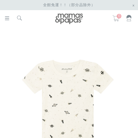
全館免運！！（部分品除外）
x
0