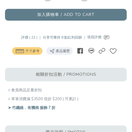
加入購物車 / ADD TO CART
評價 ( 22 ) ｜
分享可獲得 8 點紅利回饋 ｜
填寫評價
尺寸參考
產品履歷
相關折扣活動 / PROMOTIONS
○ 會員商品足量折扣
○ 單筆消費滿 $3500 現折 $200 ( 可累計 )
➤ 竹纖維．有機棉 服飾 7 折