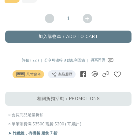
-
+
加入購物車 / ADD TO CART
評價 ( 22 ) ｜
分享可獲得 8 點紅利回饋 ｜
填寫評價
尺寸參考
產品履歷
相關折扣活動 / PROMOTIONS
○ 會員商品足量折扣
○ 單筆消費滿 $3500 現折 $200 ( 可累計 )
➤ 竹纖維．有機棉 服飾 7 折