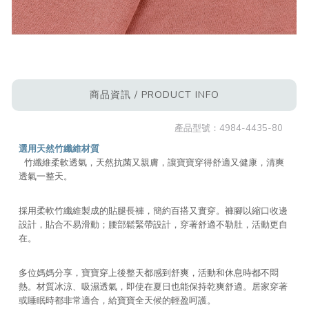
商品資訊 / PRODUCT INFO
產品型號：
4984-4435-80
選用天然竹纖維材質
竹纖維柔軟透氣，天然抗菌又親膚，讓寶寶穿得舒適又健康，清爽
透氣一整天。
採用柔軟竹纖維製成的貼腿長褲，簡約百搭又實穿。褲腳以縮口收邊
設計，貼合不易滑動；腰部鬆緊帶設計，穿著舒適不勒肚，活動更自
在。
多位媽媽分享，寶寶穿上後整天都感到舒爽，活動和休息時都不悶
熱。材質冰涼、吸濕透氣，即使在夏日也能保持乾爽舒適。居家穿著
或睡眠時都非常適合，給寶寶全天候的輕盈呵護。