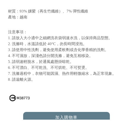
材質：93% 嫘縈（再生竹纖維）、7% 彈性纖維
產地：越南
注意事項：
1. 請放入大小適中之細網洗衣袋弱速水洗，以保持商品型態。
2. 洗滌時，水溫請低於 40°C，勿長時間浸泡。
3. 請使用中性洗劑，避免使用柔軟劑或含化學香精的洗劑。
4. 不可濕放，深淺色請分開洗滌，避免互相移染。
5. 請弱速輕脫水，於通風處懸掛晾乾。
6. 不可漂白、不可乾洗、不可烘乾、不可熨燙。
7. 洗滌過程中，衣物可能因濕、熱作用輕微縮水，為正常現象。
8. 請遠離火源。
加入購物車
ADD TO CART