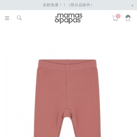
全館免運！！（部分品除外）
x
0