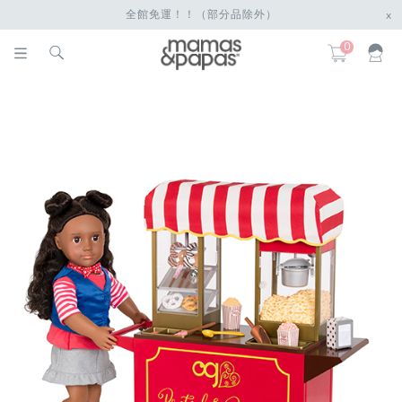
全館免運！！（部分品除外）
x
0