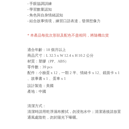
- 手眼協調訓練
- 學習數量認知
- 角色與自身情緒認知
- 結合故事情境，練習口語表達，發揮想像力
* 本產品每批次形狀及配色不盡相同，將隨機出貨
適合年齡：18 個月以上
商品尺寸：L 32.5 x W 12.4 x H 10.2 公分
材質：塑膠（PP、ABS）
零件數：39 pcs
配件：小臉蛋 x 12，一顆 2 半、情緒卡 x 12、鏡面卡 x 1
、故事書 x 1 、蛋車 x 1
設計製造：美國
產地：中國
清潔方式：
清潔時請用乾淨濕布擦拭，勿浸泡水中；清潔過後請放置
通風處陰乾，勿於陽光下曝曬。