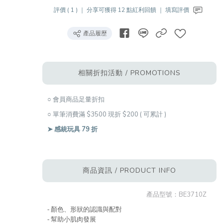
評價 ( 1 ) ｜
分享可獲得 12 點紅利回饋 ｜
填寫評價
產品履歷
相關折扣活動 / PROMOTIONS
○ 會員商品足量折扣
○ 單筆消費滿 $3500 現折 $200 ( 可累計 )
➤ 感統玩具 79 折
商品資訊 / PRODUCT INFO
產品型號：
BE3710Z
- 顏色、形狀的認識與配對
- 幫助小肌肉發展