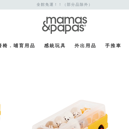
全館免運！！（部分品除外）
餐椅．哺育用品
感統玩具
外出用品
手推車