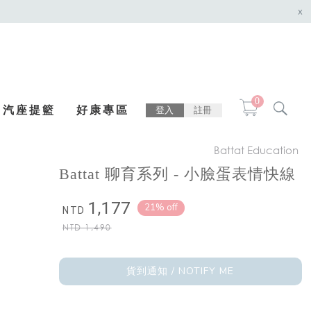
x
0
汽座提籃
好康專區
登入
註冊
Battat Education
Battat 聊育系列 - 小臉蛋表情快線
1,177
21% off
NTD
NTD
1,490
貨到通知 / NOTIFY ME