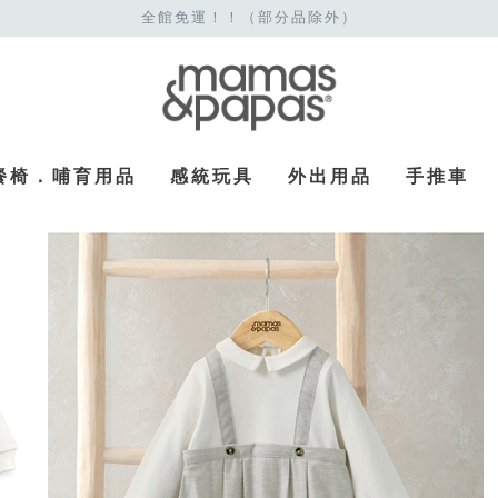
全館免運！！（部分品除外）
餐椅．哺育用品
感統玩具
外出用品
手推車