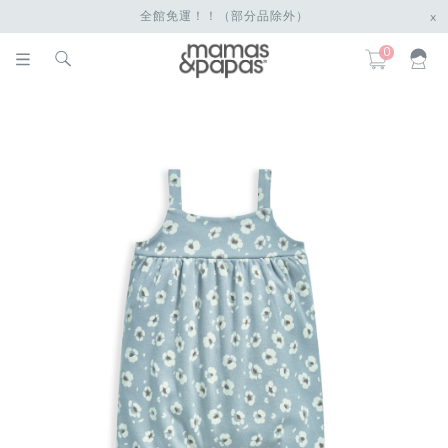
全館免運！！（部分品除外）
x
0