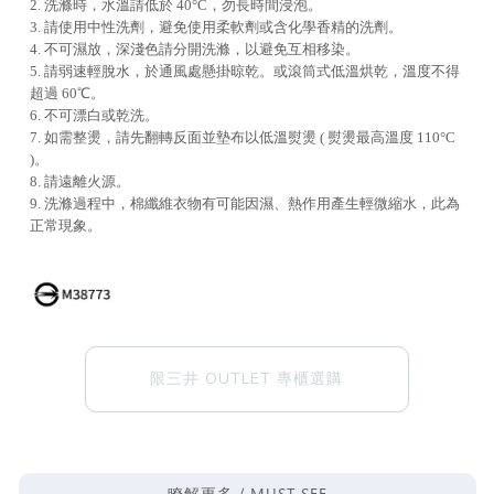
2. 洗滌時，水溫請低於 40°C，勿長時間浸泡。
3. 請使用中性洗劑，避免使用柔軟劑或含化學香精的洗劑。
4. 不可濕放，深淺色請分開洗滌，以避免互相移染。
5. 請弱速輕脫水，於通風處懸掛晾乾。或滾筒式低溫烘乾，溫度不得
超過 60℃。
6. 不可漂白或乾洗。
7. 如需整燙，請先翻轉反面並墊布以低溫熨燙 ( 熨燙最高溫度 110°C
)。
8. 請遠離火源。
9. 洗滌過程中，棉纖維衣物有可能因濕、熱作用產生輕微縮水，此為
正常現象。
限三井 OUTLET 專櫃選購
MUST SEE