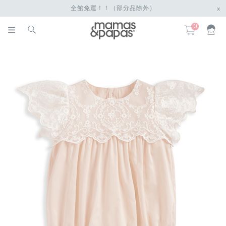
全館免運！！（部分品除外）
x
0