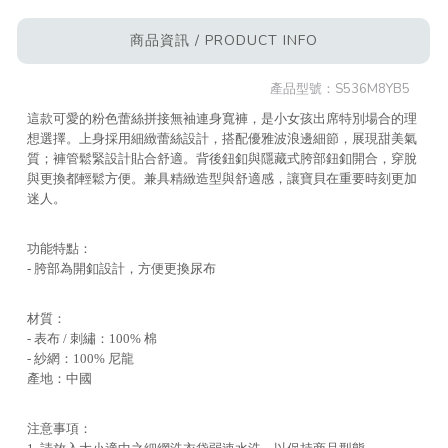
商品資訊 / PRODUCT INFO
產品型號：
S536M8YB5
這款可愛的粉色蕾絲拼接無袖連身寬褲，是小女孩出席特別場合的理
想選擇。上身採用細緻蕾絲設計，搭配優雅波浪邊細節，展現甜美氣
質；褲管鬆緊設計貼合舒適。背後鈕釦與隱藏式胯部鈕釦開合，穿脫
與更換都輕鬆方便。兼具精緻造型與舒適感，讓寶貝在重要時刻更加
迷人。
功能特點：
- 胯部為開釦設計，方便更換尿布
材質：
- 表布 / 刺繡：100% 棉
- 紗網：100% 尼龍
產地：中國
注意事項：