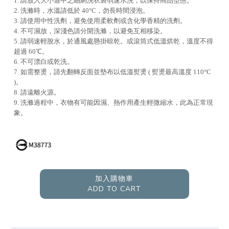
1. 請放入大小適中之細網洗衣袋弱速水洗，以保持商品型態。
2. 洗滌時，水溫請低於 40°C，勿長時間浸泡。
3. 請使用中性洗劑，避免使用柔軟劑或含化學香精的洗劑。
4. 不可濕放，深淺色請分開洗滌，以避免互相移染。
5. 請弱速輕脫水，於通風處懸掛晾乾。或滾筒式低溫烘乾，溫度不得
超過 60℃。
6. 不可漂白或乾洗。
7. 如需整燙，請先翻轉反面並墊布以低溫熨燙 ( 熨燙最高溫度 110°C
)。
8. 請遠離火源。
9. 洗滌過程中，衣物有可能因濕、熱作用產生輕微縮水，此為正常現
象。
加入購物車
ADD TO CART