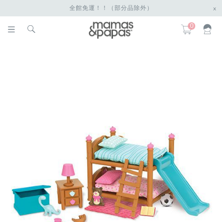
全館免運！！（部分品除外）
x
0