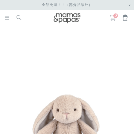
全館免運！！（部分品除外）
x
0