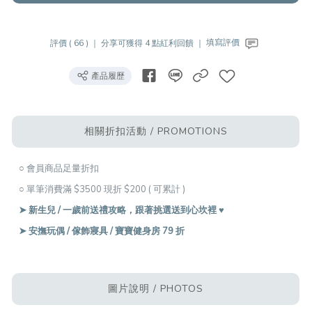
評價 ( 66 ) ｜
分享可獲得 4 點紅利回饋 ｜
填寫評價
產品履歷
相關折扣活動 / PROMOTIONS
○ 會員商品足量折扣
○ 單筆消費滿 $3500 現折 $200 ( 可累計 )
➤ 新生兒 / 一歲前送禮攻略，跟著挑選送到心坎裡 ♥︎
➤ 安撫玩偶 / 傢飾寢具 / 寶寶健身房 79 折
圖片說明 / PHOTOS