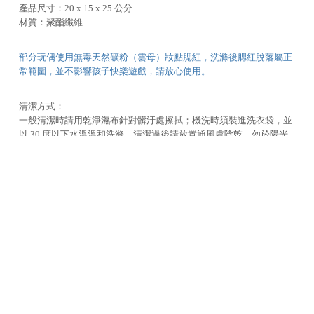
產品尺寸：20 x 15 x 25 公分
材質：聚酯纖維
部分玩偶使用無毒天然礦粉（雲母）妝點腮紅，洗滌後腮紅脫落屬正
常範圍，並不影響孩子快樂遊戲，請放心使用。
清潔方式：
一般清潔時請用乾淨濕布針對髒汙處擦拭；機洗時須裝進洗衣袋，並
以 30 度以下水溫溫和洗滌。清潔過後請放置通風處陰乾，勿於陽光
下曝曬。
B. Toys 玩具 100% 符合美國 ASTM F963、歐盟 EN71 及其他相關國
際規範要求，無添加 DEHP、BBP、DBP、DNOP、DINP、DIDP 等鄰
苯二甲酸酯類塑化劑 ( Phthalate Esters )，無雙酚 A ( BPA )，無鉛成
份。
加入購物車