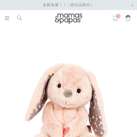
全館免運！！（部分品除外）
x
0