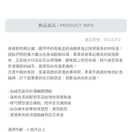
商品資訊 / PRODUCT INFO
產品型號：
BX1825Z
捧著餅乾剛出爐，暖呼呼的香氣是奶油糖果兔記憶裡最美好的味道！
甜點們用想像力魔法化身成動物玩偶：看著就會牽起微笑的甜甜顏
色，五彩紙片印花在耳朵裡飛舞，腳掌踏上明亮色塊，輕巧身型穿著
舒適蓬鬆的絨毛，最擅長給你溫柔擁抱！
共度午睡的香甜，靠著肩膀的床邊故事時間，牽著手跳過街角的紅色
磁磚，許下最重要的生日願望是：我要成為你的太陽！
- 短絨毛提供舒適觸覺體驗
- 溫和色系搭配明亮花紋增加視覺刺激
- 輕巧體型適合擁抱、陪伴及安撫情緒
- 結合繪本故事情境發想，展現創意
- 透過角色扮演遊戲練習語言表達
適用年齡：0 個月以上