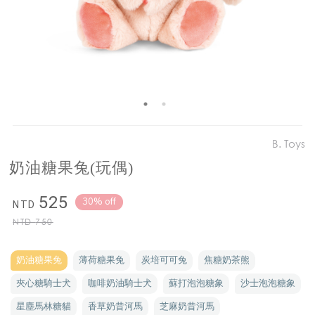
B. Toys
奶油糖果兔(玩偶)
525
30% off
NTD
NTD
750
奶油糖果兔
薄荷糖果兔
炭培可可兔
焦糖奶茶熊
夾心糖騎士犬
咖啡奶油騎士犬
蘇打泡泡糖象
沙士泡泡糖象
星塵馬林糖貓
香草奶昔河馬
芝麻奶昔河馬