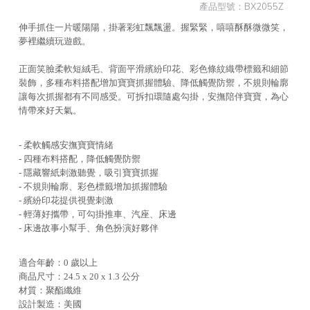
產品型號：
BX2055Z
伸手抓住一片暖陽陽，掛著彩虹飄飄盪。握緊緊，嘻嘻酥酥微微笑，
夢裡繼續玩遊戲。
正面笑臉柔軟短絨毛、背面平滑繽紛印花、彩色條紋織帶標籤和細節
裝飾，多種布料搭配增加寶寶抓握體驗、降低觸覺防禦，不規則輪廓
讓每次抓握都有不同感受。可拆扣環隨處勾掛，安撫陪伴寶寶，為心
情帶來好天氣。
- 柔軟觸感安撫寶寶情緒
- 四種布料搭配，降低觸覺防禦
- 隱藏響紙刺激聽覺，吸引寶寶抓握
- 不規則輪廓、彩色標籤增加抓握體驗
- 繽紛印花提供視覺刺激
- 輕薄好攜帶，可勾掛推車、汽座、床邊
- 床邊故事小幫手、角色扮演好夥伴
適合年齡：0 歲以上
商品尺寸：24.5 x 20 x 1.3 公分
材質：聚酯纖維
設計製造：美國