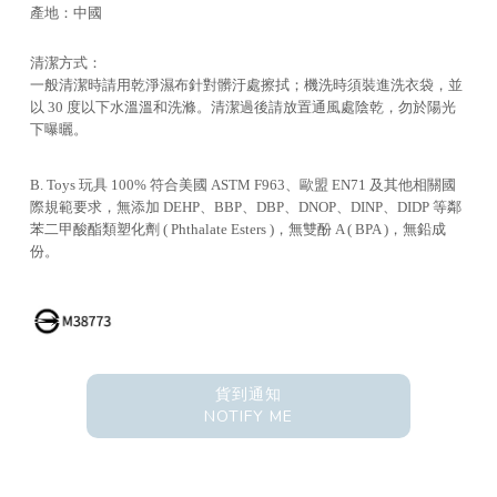
產地：中國
清潔方式：
一般清潔時請用乾淨濕布針對髒汙處擦拭；機洗時須裝進洗衣袋，並
以 30 度以下水溫溫和洗滌。清潔過後請放置通風處陰乾，勿於陽光
下曝曬。
B. Toys 玩具 100% 符合美國 ASTM F963、歐盟 EN71 及其他相關國
際規範要求，無添加 DEHP、BBP、DBP、DNOP、DINP、DIDP 等鄰
苯二甲酸酯類塑化劑 ( Phthalate Esters )，無雙酚 A ( BPA )，無鉛成
份。
貨到通知
NOTIFY ME