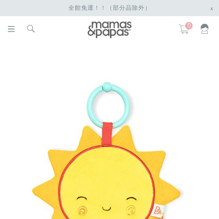
全館免運！！（部分品除外）
x
0