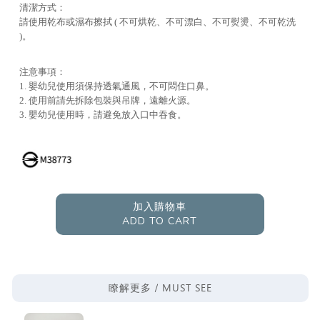
清潔方式：
請使用乾布或濕布擦拭 ( 不可烘乾、不可漂白、不可熨燙、不可乾洗
)。
注意事項：
1. 嬰幼兒使用須保持透氣通風，不可悶住口鼻。
2. 使用前請先拆除包裝與吊牌，遠離火源。
3. 嬰幼兒使用時，請避免放入口中吞食。
加入購物車
ADD TO CART
MUST SEE
瞭解更多 /