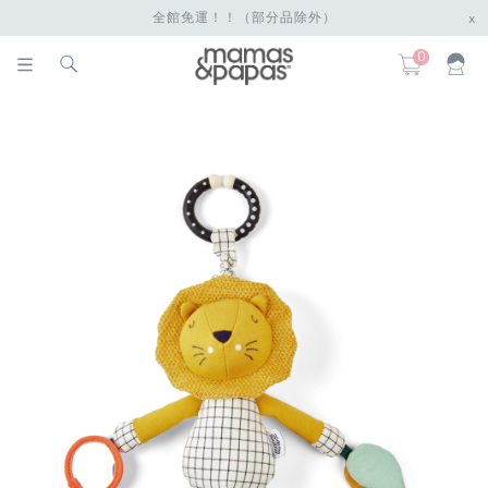
全館免運！！（部分品除外）
x
0