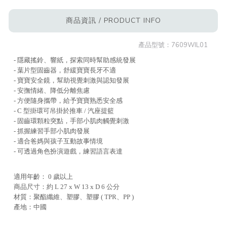
商品資訊 / PRODUCT INFO
產品型號：
7609WIL01
- 隱藏搖鈴、響紙，探索同時幫助感統發展
- 葉片型固齒器，舒緩寶寶長牙不適
- 寶寶安全鏡，幫助視覺刺激與認知發展
- 安撫情緒、降低分離焦慮
- 方便隨身攜帶，給予寶寶熟悉安全感
- C 型掛環可吊掛於推車 / 汽座提籃
- 固齒環顆粒突點，手部小肌肉觸覺刺激
- 抓握練習手部小肌肉發展
- 適合爸媽與孩子互動故事情境
- 可透過角色扮演遊戲，練習語言表達
適用年齡： 0 歲以上
商品尺寸：約 L 27 x W 13 x D 6 公分
材質：聚酯纖維、塑膠、塑膠 ( TPR、PP )
產地：中國