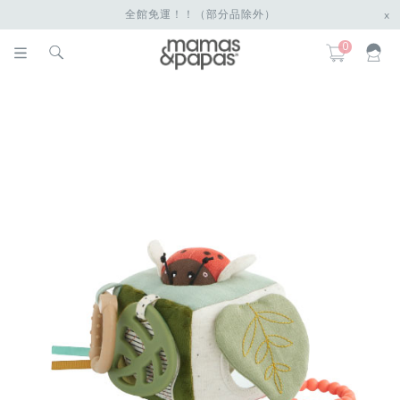
全館免運！！（部分品除外）
x
0