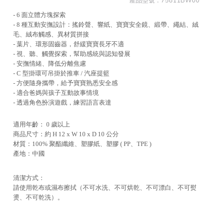
產品型號：
75811BW00
- 6 面立體方塊探索
- 8 種互動安撫設計：搖鈴聲、響紙、寶寶安全鏡、緞帶、繩結、絨
毛、絨布觸感、異材質拼接
- 葉片、環形固齒器，舒緩寶寶長牙不適
- 視、聽、觸覺探索，幫助感統與認知發展
- 安撫情緒、降低分離焦慮
- C 型掛環可吊掛於推車 / 汽座提籃
- 方便隨身攜帶，給予寶寶熟悉安全感
- 適合爸媽與孩子互動故事情境
- 透過角色扮演遊戲，練習語言表達
適用年齡： 0 歲以上
商品尺寸：約 H 12 x W 10 x D 10 公分
材質：100% 聚酯纖維、塑膠紙、塑膠 ( PP、TPE )
產地：中國
清潔方式：
請使用乾布或濕布擦拭（不可水洗、不可烘乾、不可漂白、不可熨
燙、不可乾洗）。