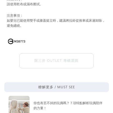
請使用乾布或濕布擦拭。
注意事項：
如嬰兒已能使用雙手或膝蓋挺立時，建議將拉鈴從推車或床邊卸除，
避免纏繞。
限三井 OUTLET 專櫃選購
MUST SEE
瞭解更多 /
你也有丟不掉的玩偶嗎？７項特點解析玩偶陪伴
的力量！