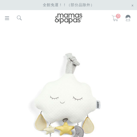
全館免運！！（部分品除外）
x
0