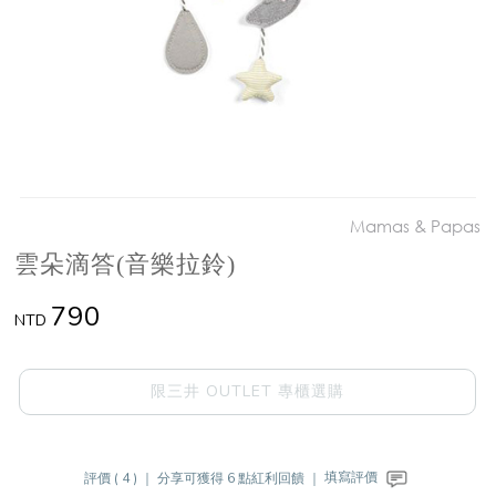
Mamas & Papas
雲朵滴答(音樂拉鈴)
790
NTD
限三井 OUTLET 專櫃選購
評價 ( 4 ) ｜
分享可獲得 6 點紅利回饋 ｜
填寫評價