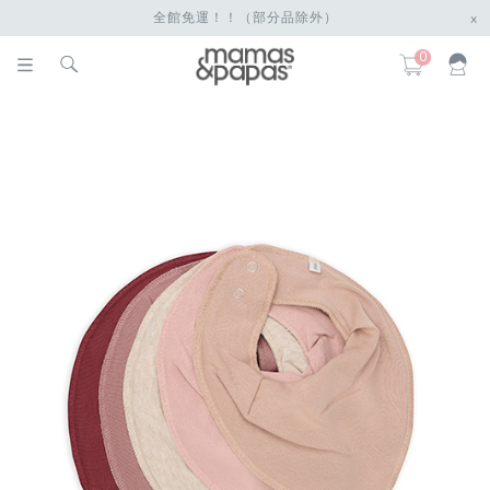
全館免運！！（部分品除外）
x
0