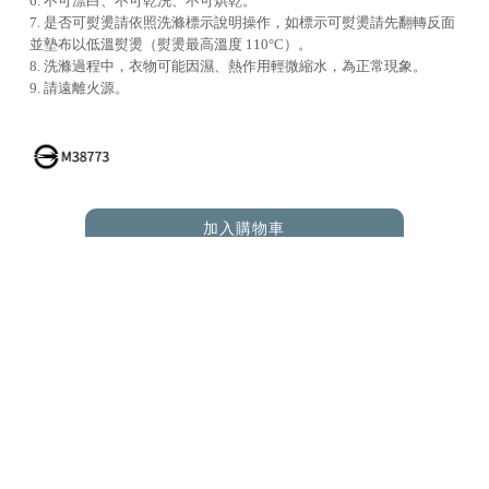
6. 不可漂白、不可乾洗、不可烘乾。
7. 是否可熨燙請依照洗滌標示說明操作，如標示可熨燙請先翻轉反面
並墊布以低溫熨燙（熨燙最高溫度 110°C）。
8. 洗滌過程中，衣物可能因濕、熱作用輕微縮水，為正常現象。
9. 請遠離火源。
加入購物車
ADD TO CART
RELATED PRODUCTS
您可能也在尋找 |