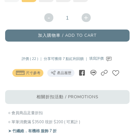
-
+
加入購物車 / ADD TO CART
評價 ( 22 ) ｜
分享可獲得 7 點紅利回饋 ｜
填寫評價
尺寸參考
產品履歷
相關折扣活動 / PROMOTIONS
○ 會員商品足量折扣
○ 單筆消費滿 $3500 現折 $200 ( 可累計 )
➤ 竹纖維．有機棉 服飾 7 折