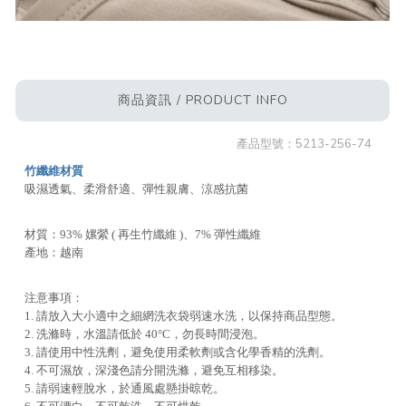
商品資訊 / PRODUCT INFO
產品型號：
5213-256-74
竹纖維材質
吸濕透氣、柔滑舒適、彈性親膚、涼感抗菌
材質：93% 嫘縈 ( 再生竹纖維 )、7% 彈性纖維
產地：越南
注意事項：
1. 請放入大小適中之細網洗衣袋弱速水洗，以保持商品型態。
2. 洗滌時，水溫請低於 40°C，勿長時間浸泡。
3. 請使用中性洗劑，避免使用柔軟劑或含化學香精的洗劑。
4. 不可濕放，深淺色請分開洗滌，避免互相移染。
5. 請弱速輕脫水，於通風處懸掛晾乾。