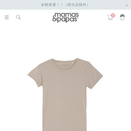
全館免運！！（部分品除外）
x
0