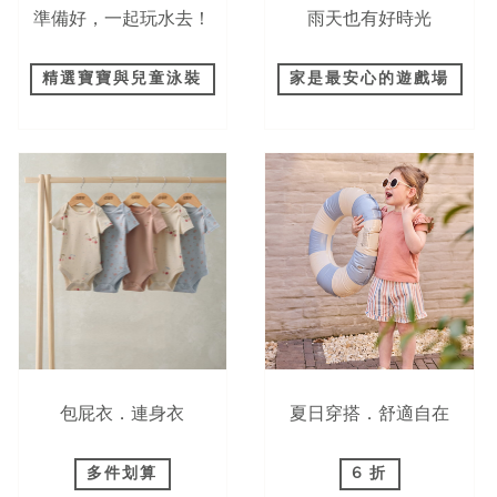
準備好，一起玩水去！
雨天也有好時光
精選寶寶與兒童泳裝
家是最安心的遊戲場
包屁衣．連身衣
夏日穿搭．舒適自在
多件划算
6 折