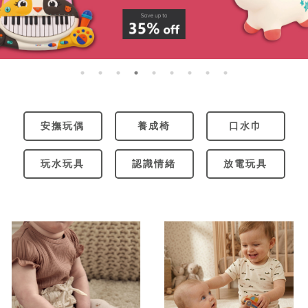
安撫玩偶
養成椅
口水巾
玩水玩具
認識情緒
放電玩具