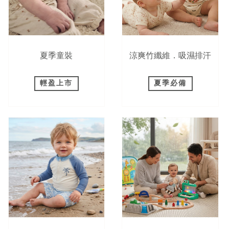
夏季童裝
涼爽竹纖維．吸濕排汗
輕盈上市
夏季必備