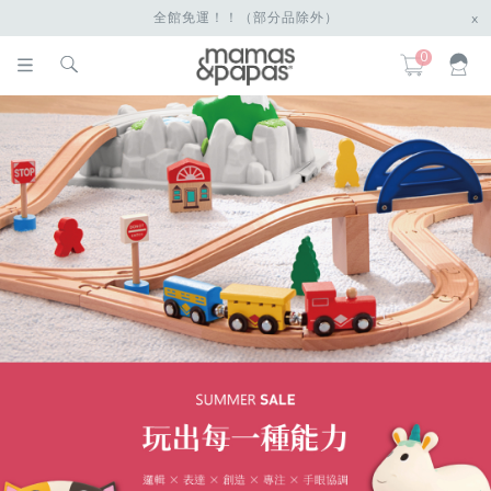
全館免運！！（部分品除外）
x
0